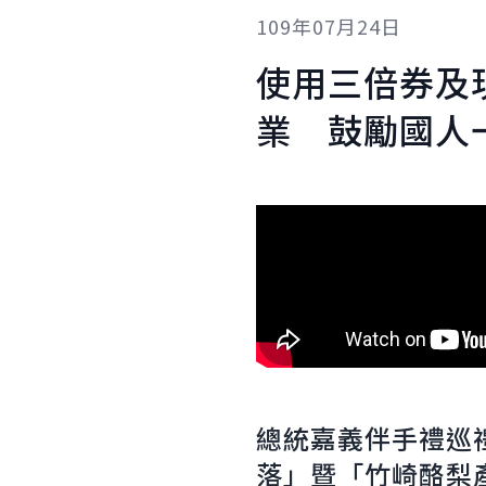
109年07月24日
使用三倍券及
業 鼓勵國人
總統嘉義伴手禮巡
落」暨「竹崎酪梨