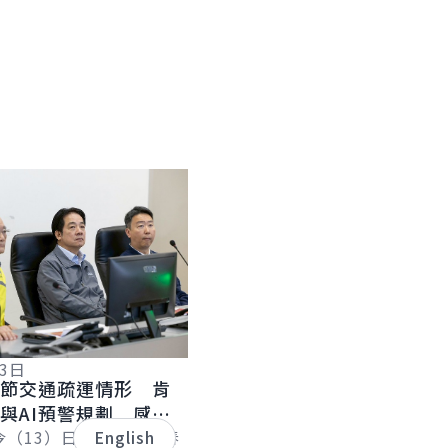
13日
春節交通疏運情形 肯
與AI預警規劃 感謝
崗位守護國人假期順暢
今（13）日下午視察「春
English