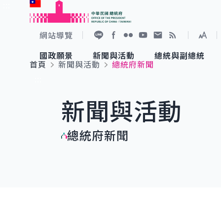
:::
跳到主要內容
中華民國總統府
網站導覽
展開
加入好友
Facebook
Flickr
YouTube
寫信給總統
RSS
國政願景
新聞與活動
總統與副總統
首頁
新聞與活動
總統府新聞
國政願景
新聞與活動
總統與副總統
參觀總統府
:::
新聞與活動
國家氣候變遷對策委員會
總統府新聞
賴清德總統
參觀資訊
總統府新聞
重要談話
影音頻道