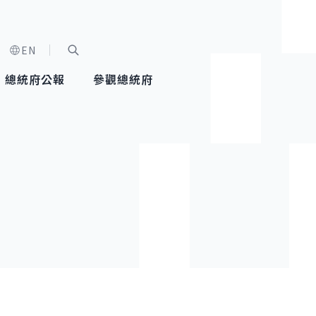
EN
字級選單
展開關鍵字搜尋
總統府公報
參觀總統府
健康台灣推動委員會
總統令
蕭美琴副總統
建築風華
全社會
每日活
行憲後
總統府
外交
網路相簿
國防