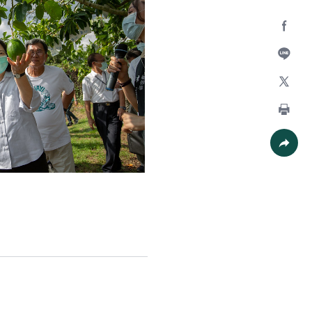
Facebo
加入好
X
列印
社群分