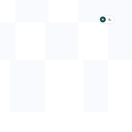
淺色模式
深色模式
防衛韌性委員會
動行程
歷任總統與副總統
展覽