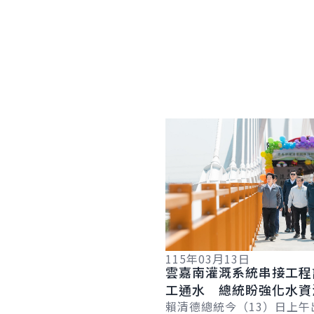
詳細內容
115年03月13日
雲嘉南灌溉系統串接工程
工通水 總統盼強化水資
韌性 確保民生、農業、
賴清德總統今（13）日上午