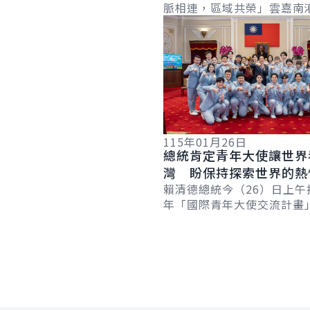
脈相連，區域共榮」雲嘉南
水穩定
詳細內容
串接工程計畫竣工通水典禮
該工程成功串聯曾文－烏山
濁水溪，讓...
115年01月26日
總統肯定青年大使讓世界
灣 盼保持探索世界的熱
臺灣未來寫歷史
賴清德總統今（26）日上午接
年「國際青年大使交流計畫
業青年大使『新南向』交流
團，肯定青年大使出訪期間
情與專...