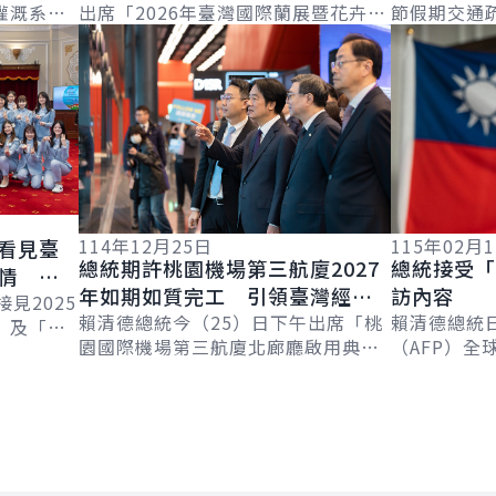
灌溉系統
出席「2026年臺灣國際蘭展暨花卉科
節假期交通
力讓國家更好
詳細內容
詳細內容
時表示，
技展」開幕活動，肯定臺灣國際蘭展
單位在國人
頭水庫與
與世界蘭展、東京蘭展並列全球三大
統表示，今
蘭展，...
加，整體疏運.
114年12月25日
115年02月
看見臺
總統期許桃園機場第三航廈2027
總統接受「
情 替
年如期如質完工 引領臺灣經濟
訪內容
見2025
再創高峰
賴清德總統今（25）日下午出席「桃
賴清德總統
」及「農
園國際機場第三航廈北廊廳啟用典
（AFP）全球
計畫」訪
禮」，除見證臺灣空運開啟新篇章，
Chetwynd
展現的熱
也期許第三航站區工程能夠如期、如
Jackson
質完工，落實...