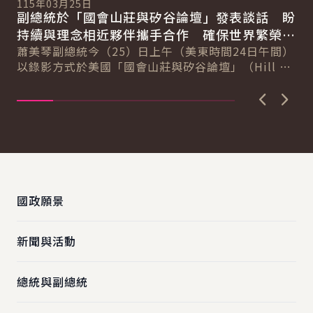
115年03月25日
向
副總統於「國會山莊與矽谷論壇」發表談話 盼
賴
總
持續與理念相近夥伴攜手合作 確保世界繁榮與
會
自由
蕭美琴副總統今（25）日上午（美東時間24日午間）
促
以錄影方式於美國「國會山莊與矽谷論壇」（Hill &
導..
Valley Forum）年度研討會...
上一張圖
下一
:::
國政願景
新聞與活動
總統與副總統