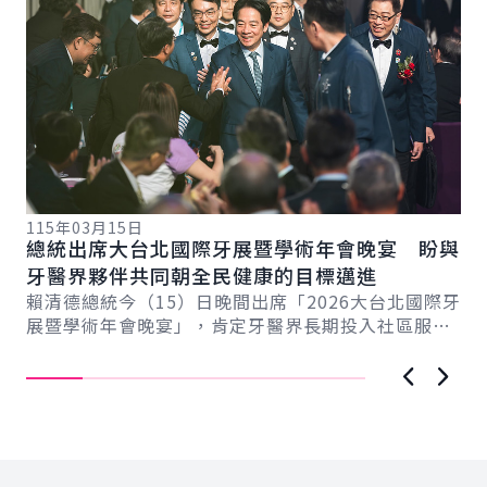
115年03月15日
11
總統出席大台北國際牙展暨學術年會晚宴 盼與
總
總
牙醫界夥伴共同朝全民健康的目標邁進
產
賴清德總統今（15）日晚間出席「2026大台北國際牙
賴
展暨學術年會晚宴」，肯定牙醫界長期投入社區服務
療
民眾的精神，期盼未來與牙醫界夥伴共同努力，...
獲
上一張圖
下一
:::