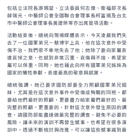
包括立法院長游錫堃、立法委員何志偉、衛福部次長
薛瑞元、中醫師公會全國聯合會理事長柯富揚及台北
市中醫師公會理事長黃建榮等亦出席是項活動。
活動結束後，總統向現場媒體表示，今天凌晨我們失
去了一位國軍弟兄－蔡博宇上兵，他在這次意外中受
傷不治，我們很不幸地失去了他；她除了要向家屬表
達哀悼之意，也感到非常沉重、哀傷與不捨，希望家
屬可以保重。同時，她也藉此向所有國軍弟兄姊妹為
國家的犧牲奉獻，表達最高的敬意與感謝。
總統強調，她已要求國防部要全力照顧國軍弟兄姐
妹，尤其是在這次意外事件中受傷或殉職的同袍，都
要給他們最好的照顧，更要盡力給家屬們最好的、最
完整的照顧。更重要的，針對這次意外發生原因的調
查，請國防部能盡速做最完整的調查，避免不必要的
風險，讓未來的演訓不再發生憾事。也希望在很多演
訓中，透過不斷檢討與改進，可以讓這些憾事減到最