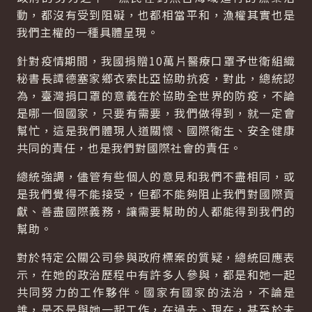
動，都沒有受到阻礙，也都相當平和，漁權其實也是
我們主權的一種具體呈現。
針對疫情期間，我國捐贈10萬片醫療口罩予世衛組織
秘書長譚德塞家鄉衣索比亞協助抗疫，對此，總統認
為，臺灣捐口罩的意義在於協助全世界的防疫，不論
是哪一個國家，只要有需要，我們做得到，就一定會
幫忙，這是我們體現人道關懷、國際衛生、安全健康
共同的責任，也是我們對國際社會的責任。
總統強調，儘管有些個人的意見和我們不盡相同，或
是我們覺得不能接受，但都不能夠阻止我們對國際貢
獻、善盡國際義務，讓需要幫助的人都能得到我們的
幫助。
對於特定公關公司參與政府標案的質疑，總統回應表
示，在她的政治歷程中有許多人參與，都是和她一起
共同努力的工作夥伴。國家有國家的法治，不論是
誰，是不是與她一起工作，在過去、現在，甚至於未