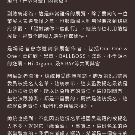
現出「世界台灣」的意象。
副總統認為，這是非常難得的展覽，除了要向每一位
策展人表達敬佩之意，也鼓勵國人利用假期來到總統
府參觀，「絕對讓你不虛此行」，總統府也利用這檔
展覽，祝賀全體國人端午佳節愉快。
是場記者會亦邀請參展創作者，包括One One &
One、萬向欣、黑青、BALLBOSS、盜哥、小學課本
的逆襲、Hi-0rganic 及A RAY等共同與會。
開展記者會後，總統接受媒體聯訪。詢及第6屆監察
委員被提名人名單，總統表示，這次監委提名最後是
由她拍板決定，所以她負所有的責任。這段期間有一
些說法跟臆測，都是不需要的，既然是總統提名，總
統就負起責任，我們也會持續來檢討。
總統也提到，不能因為這份名單裡國民黨籍的被提名
人不多，就說它「綠油油」，事實上，這份名單的色
彩蠻豐富的。我們在考慮人選時，希望是一個多元的