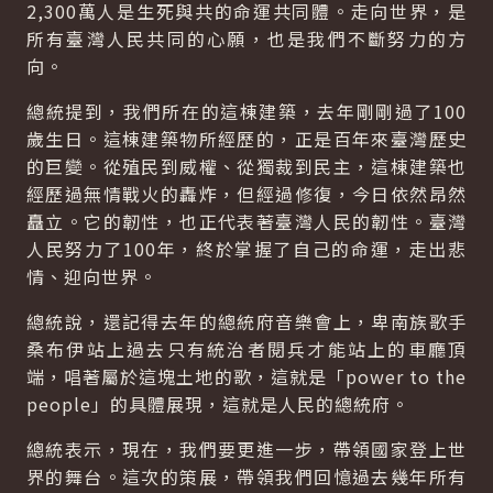
2,300萬人是生死與共的命運共同體。走向世界，是
所有臺灣人民共同的心願，也是我們不斷努力的方
向。
總統提到，我們所在的這棟建築，去年剛剛過了100
歲生日。這棟建築物所經歷的，正是百年來臺灣歷史
的巨變。從殖民到威權、從獨裁到民主，這棟建築也
經歷過無情戰火的轟炸，但經過修復，今日依然昂然
矗立。它的韌性，也正代表著臺灣人民的韌性。臺灣
人民努力了100年，終於掌握了自己的命運，走出悲
情、迎向世界。
總統說，還記得去年的總統府音樂會上，卑南族歌手
桑布伊站上過去只有統治者閱兵才能站上的車廳頂
端，唱著屬於這塊土地的歌，這就是「power to the
people」的具體展現，這就是人民的總統府。
總統表示，現在，我們要更進一步，帶領國家登上世
界的舞台。這次的策展，帶領我們回憶過去幾年所有