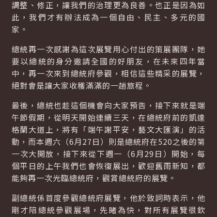
調整、修正，讓我們的治理更為良善。也正是因為如
此，我們才有辦法成為一個自由、民主、多元的國
家。
總統再一次感謝為這次展覽用心付出的策展團隊，她
要以總統的身分邀請全國的好朋友，在未來四年當
中，再一次來到總統府參觀，相信這些精采的展覽，
絕對會是讓大家收穫滿滿的一趟旅程。
最後，總統也趁這個機會向大家預告，接下來就是端
午節假期，從明天開始連續三天，在總統府前的凱達
格蘭大道上，將有「端午謝平安，藝文大匯演」的活
動，而本週六（6月27日）則是總統府在520之後的第
一次大開放，接下來從下週一（6月29日）開始，每
個平日的上午我們也會恢復展出，歡迎舊雨新知，都
能夠再一次光臨總統府，觀賞總統府的展覽。
副總統係首度參觀總統府展覽，他於致詞時表示，他
剛才陪總統參觀展場，先睹為快，對所有展覽很欽