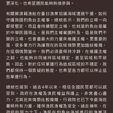
更深化，也希望選民能夠熱情參與。
有關蘇澳籍漁船在臺日漁業協議海域遭遇干擾，如何
守護我國釣魚台主權事，總統表示，我們的立場一向
都很堅定，而且會持續堅定立場，也就是釣魚台是屬
於中華民國領土，是我們主權範圍所及，這是我們不
變的立場，也會盡最大的力量來維護主權。更重要的
是，很多單方行為讓現在的區域情勢更加錯綜複雜，
在這個情勢當中，我們必須要保持冷靜，在維護主權
之餘，也能夠共同維持區域穩定，甚至區域和平狀
態。因此，對於任何單邊行為造成區域的不穩定，我
們都保持一個質疑的態度，也希望各方都可以停止這
些單邊行為。
總統也提到，過去4年以來，相信全國民眾都可以感
受到，政府在漁權及漁民權益保護上，非常盡心盡
力，尤其近來情勢比較複雜，行政院也已下令要海巡
署傾所有力量，確保漁民漁權及安全。過去幾年，在
政府的努力之下，漁民在釣魚台海域進行的漁業活