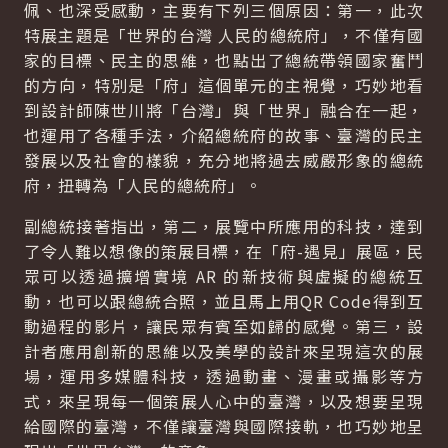
佩、也深受感動，主要有下列三個原因：第一，此次
特展主題是「世界的台灣 人民的總統府」，不僅有國
家的目標、民主的思維，也點出了總統帶領國家奮鬥
的方向，特別是「府」這個單元的主視覺，巧妙地看
到設計師陳世川將「台灣」與「世界」融合在一起，
也運用了各種手法，介紹總統府的故事、臺灣的民主
發展以及社會的樣貌，充分地將過去威嚴形象的總統
府，扭轉為「人民的總統府」。
副總統接著指出，第二，展覽中所應用的科技，達到
了令人難以想像的策展目標，在「府-遇見」展區，民
眾可以透過擴增實境 AR 的新技術與虛擬的總統互
動，也可以跟總統合照，並且馬上用QR Code得到互
動過程的影片，讓民眾有賓至如歸的感覺。第三，設
計者應用創新的思維以及美學的設計來呈現這次的展
場，運用多媒體科技，透過動畫、漫畫或攝影等方
式，來呈現每一個策展人心中的臺灣，以及想要呈現
給國際的臺灣，不僅讓臺灣與國際接軌，也巧妙地呈