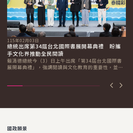
115年02月03日
11
總統出席第34屆台北國際書展開幕典禮 盼攜
副
總
手文化界推動全民閱讀
肯
賴清德總統今（3）日上午出席「第34屆台北國際書
蕭
展開幕典禮」，強調閱讀與文化教育的重要性，並肯
藝
定文化幣政策對推動青年閱讀的正面影響。期盼政
市
府...
上一張圖
下一
:::
國政願景