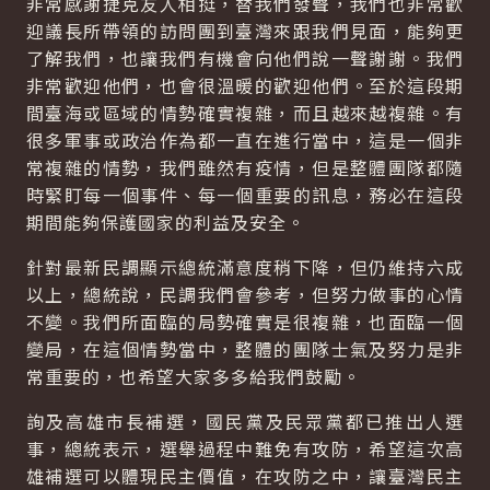
非常感謝捷克友人相挺，替我們發聲，我們也非常歡
迎議長所帶領的訪問團到臺灣來跟我們見面，能夠更
了解我們，也讓我們有機會向他們說一聲謝謝。我們
非常歡迎他們，也會很溫暖的歡迎他們。至於這段期
間臺海或區域的情勢確實複雜，而且越來越複雜。有
很多軍事或政治作為都一直在進行當中，這是一個非
常複雜的情勢，我們雖然有疫情，但是整體團隊都隨
時緊盯每一個事件、每一個重要的訊息，務必在這段
期間能夠保護國家的利益及安全。
針對最新民調顯示總統滿意度稍下降，但仍維持六成
以上，總統說，民調我們會參考，但努力做事的心情
不變。我們所面臨的局勢確實是很複雜，也面臨一個
變局，在這個情勢當中，整體的團隊士氣及努力是非
常重要的，也希望大家多多給我們鼓勵。
詢及高雄市長補選，國民黨及民眾黨都已推出人選
事，總統表示，選舉過程中難免有攻防，希望這次高
雄補選可以體現民主價值，在攻防之中，讓臺灣民主