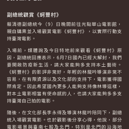
副總統觀賞《蚵豐村》
賴清德副總統今（9）日晚間前往光點華山電影館，
親自購票並入場觀賞電影《蚵豐村》，以實際行動支
持臺灣電影。
入場前，媒體詢及今日特地前來觀看《蚵豐村》原
因，副總統回應表示，6月7日國內已經大解封，我們
要開啟防疫新生活，請大家能夠多支持本土藝術。
《蚵豐村》的影評非常好，年輕的林龍吟導演非常不
容易，在有限資源以及文化部的支持下，電影獲得國
際肯定。因此希望國內更多人能夠支持像林導這樣，
對本土電影相當有使命感的人，也請大家能夠多多支
持臺灣自己拍的電影。
隨後，在文化部長李永得及導演林龍吟陪同下，副總
統入場觀賞電影。也於觀影後分享心得，他說，部分
電影場景與臺南七股及北門，特別是北門的沿海地