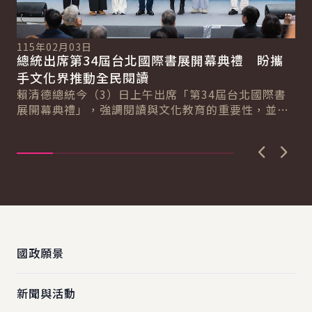
115年02月03日
11
總統出席第34屆台北國際書展開幕典禮 盼攜
副
總
手文化界推動全民閱讀
肯
賴清德總統今（3）日上午出席「第34屆台北國際書
蕭
展開幕典禮」，強調閱讀與文化教育的重要性，並肯
藝
定文化幣政策對推動青年閱讀的正面影響。期盼政
市
府...
上一張圖
下一
:::
國政願景
新聞與活動