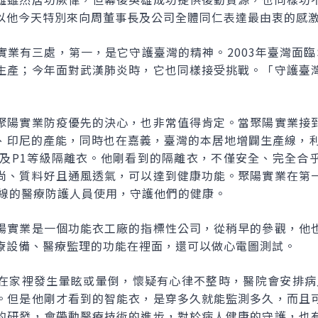
以他今天特別來向周董事長及公司全體同仁表達最由衷的感
業有三處，第一，是它守護臺灣的精神。2003年臺灣面臨
生產；今年面對武漢肺炎時，它也同樣接受挑戰。「守護臺
聚陽實業防疫優先的決心，也非常值得肯定。當聚陽實業接
、印尼的產能，同時也在嘉義，臺灣的本居地增闢生產線，利
衣及P1等級隔離衣。他剛看到的隔離衣，不僅安全、完全合
尚、質料好且通風透氣，可以達到健康功能。聚陽實業在第
一線的醫療防護人員使用，守護他們的健康。
陽實業是一個功能衣工廠的指標性公司，從稍早的參觀，他
療設備、醫療監理的功能在裡面，還可以做心電圖測試。
在家裡發生暈眩或暈倒，懷疑有心律不整時，醫院會安排病人
。但是他剛才看到的智能衣，是穿多久就能監測多久，而且
的研發，會帶動醫療技術的進步，對於病人健康的守護，也