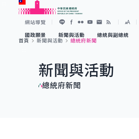
:::
跳到主要內容
中華民國總統府
網站導覽
展開
加入好友
Facebook
Flickr
YouTube
寫信給總統
RSS
國政願景
新聞與活動
總統與副總統
首頁
新聞與活動
總統府新聞
國政願景
新聞與活動
總統與副總統
參觀總統府
:::
新聞與活動
國家氣候變遷對策委員會
總統府新聞
賴清德總統
參觀資訊
總統府新聞
重要談話
影音頻道