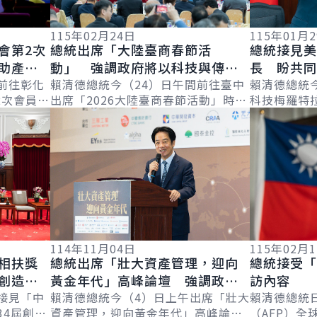
115年02月24日
115年01月
會第2次
總統出席「大陸臺商春節活
總統接見
助產業
動」 強調政府將以科技與傳產
長 盼共
競爭力
前往彰化
雙引擎推動臺灣經濟成長
賴清德總統今（24）日午間前往臺中
力的供應
賴清德總統
2次會員大
出席「2026大陸臺商春節活動」時表
科技梅羅特拉（S
詳細內容
詳細內容
表示，臺灣
示，去年臺灣在國際情勢與關稅壓力
總裁暨執行
為臺灣提
下仍交出亮眼成績單，今年經濟成長
置於全球擴產
率預估...
114年11月04日
115年02月
相扶獎
總統出席「壯大資產管理，迎向
總統接受「
創造未
黃金年代」高峰論壇 強調政府
訪內容
精神
接見「中
會協助產業升級轉型與茁壯
賴清德總統今（4）日上午出席「壯大
賴清德總統
34屆創業
資產管理，迎向黃金年代」高峰論壇
（AFP）全球