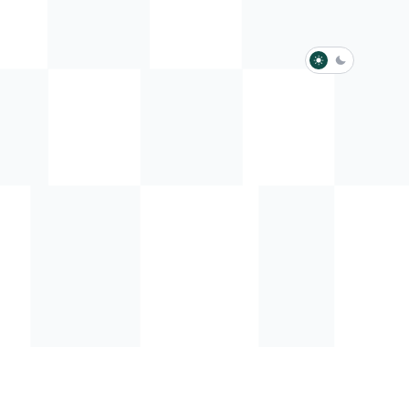
淺色模式
深色模式
防衛韌性委員會
動行程
歷任總統與副總統
展覽