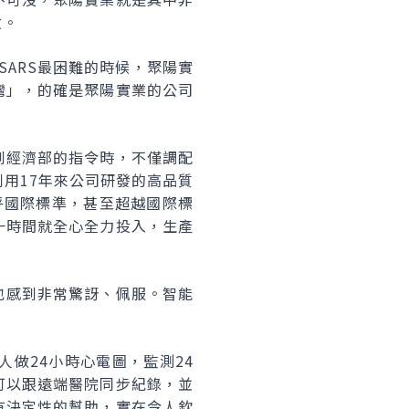
激。
SARS最困難的時候，聚陽實
灣」，的確是聚陽實業的公司
到經濟部的指令時，不僅調配
用17年來公司研發的高品質
乎國際標準，甚至超越國際標
一時間就全心全力投入，生產
也感到非常驚訝、佩服。智能
做24小時心電圖，監測24
可以跟遠端醫院同步紀錄，並
有決定性的幫助，實在令人欽