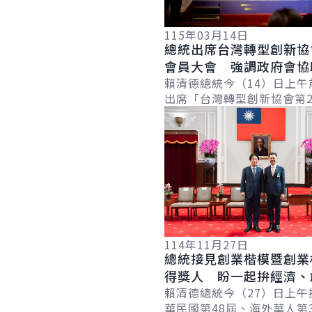
115年03月14日
總統出席台灣轉型創新協
會員大會 強調政府會協
轉型升級 提升百工百業
賴清德總統今（14）日上午
出席「台灣轉型創新協會第
詳細內容
會暨第5次理監事會議」時
超過170萬家中小微企業，
供強...
114年11月27日
總統接見創業楷模暨創業
得獎人 盼一起拚經濟、
來 讓世界看見臺灣創業
賴清德總統今（27）日上午
華民國第48屆、海外華人第