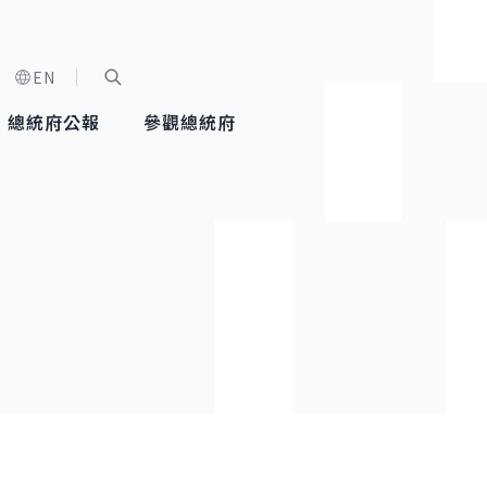
EN
字級選單
展開關鍵字搜尋
總統府公報
參觀總統府
健康台灣推動委員會
總統令
蕭美琴副總統
建築風華
全社會
每日活
行憲後
總統府
外交
網路相簿
國防