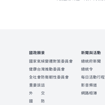
楷模暨創業相扶獎」得獎人
明年政府編列超過300億元
「A...
:::
國政願景
新聞與活動
國家氣候變遷對策委員會
總統府新聞
健康台灣推動委員會
總統令
全社會防衛韌性委員會
每日活動行
重要談話
影音頻道
外 交
網路相簿
國 防