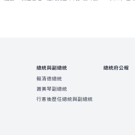
時表示，
開幕式，肯定臺灣金融市場持續增
Chetwynd
預算推動
長，股市突破新高，顯示臺灣企業競
Jackson
爭力的提升。...
總統與副總統
總統府公報
賴清德總統
蕭美琴副總統
程
行憲後歷任總統與副總統