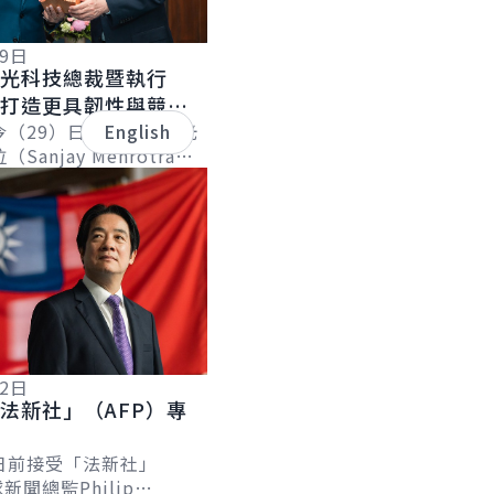
29日
美光科技總裁暨執行
同打造更具韌性與競爭
鏈 創造共贏共榮未來
今（29）日下午接見美光
English
anjay Mehrotra）
長一行，感謝美光將臺灣
計畫關鍵環節，展...
12日
法新社」（AFP）專
日前接受「法新社」
新聞總監Philip