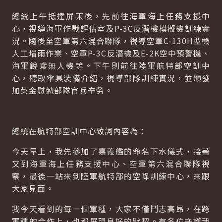
總統上午抵達屏東後，先前往海軍海上任務支援中
心，視導海軍作戰評估室及P-3C反潛機模擬機訓練實
況。隨後至空軍第六混合聯隊，視導空軍C-130H型機
人工增雨作業、空軍P-3C反潛機及E-2K空中預警機、
海軍銳鳶無人機等。下午則前往陸軍航特部空訓中
心，聽取傘具裝備介紹，視導部隊訓練實況，並頒發
加菜金慰勉部隊官兵辛勞。
總統在航特部空訓中心致詞內容為：
今天早上，我先參加了嘉義艦的命名下水儀式，接著
又到海軍海上任務支援中心、空軍第六混合聯隊視
察，最後一站來到陸軍航特部的空降訓練中心，來跟
大家見面。
我今天看到的每一個軍種，大家不僅鬥志高昂，在跨
軍種的合作上，也都展現良好的默契。有各位守護我