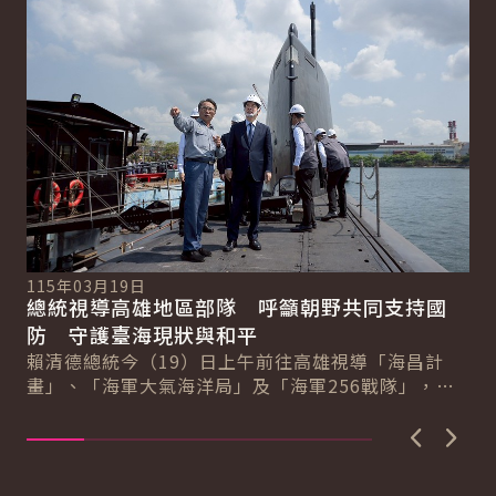
115年03月19日
11
總統視導高雄地區部隊 呼籲朝野共同支持國
總
總
防 守護臺海現狀與和平
稱
賴清德總統今（19）日上午前往高雄視導「海昌計
賴
畫」、「海軍大氣海洋局」及「海軍256戰隊」，感
份
謝海軍日夜無休、承受巨大壓力與責任守護國家、
情
維...
上一張圖
下一