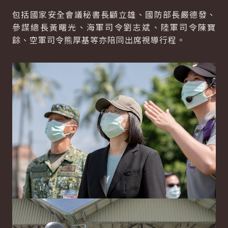
包括國家安全會議秘書長顧立雄、國防部長嚴德發、
參謀總長黃曙光、海軍司令劉志斌、陸軍司令陳寶
餘、空軍司令熊厚基等亦陪同出席視導行程。