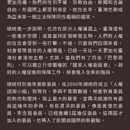
更加完備。我們的性別平權、宗教自由、新聞和言論
自由，在國際上都受到肯定。就在去年，臺灣也剛成
為亞洲第一個立法保障同性婚姻的國家。
總統進一步說明，也許在部分人權議題上，臺灣還有
一些進步空間；或是當特定個案發生時，人們對人權
的信念會受到一些打擊。不過，只要我們回頭來看，
就會發現普世的人權價值，已經一天比一天更加在臺
灣社會落地生根。尤其，當我們有了符合「巴黎原
則」、可以獨立行使職權的「國家人權委員會」，政
府的人權促進和保障工作，將會進入全新的階段。
總統特別推崇黃默委員，從2000年總統府成立「人權
諮詢小組」到現在，參與不曾間斷過。她要對黃委員
的熱忱和堅持，致上最大的敬意。並再次感謝所有委
員這幾年的參與，有些資深的委員，像是黃俊杰委
員、李念祖委員，已經連續5屆擔任委員。這兩屆才
加入的委員，也帶入了民間或國際的新觀點。