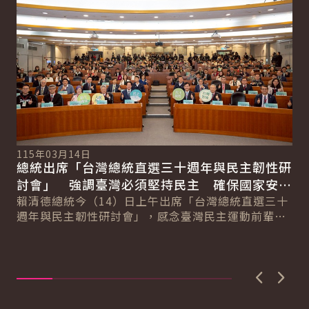
115年03月14日
總統出席「台灣總統直選三十週年與民主韌性研
討會」 強調臺灣必須堅持民主 確保國家安全
11
副
與民主永續
賴清德總統今（14）日上午出席「台灣總統直選三十
總
對
週年與民主韌性研討會」，感念臺灣民主運動前輩為
遺
蕭
臺灣民主化的貢獻與付出。並強調，臺灣如今的民
紐
主...
活
直..
上一張圖
下一