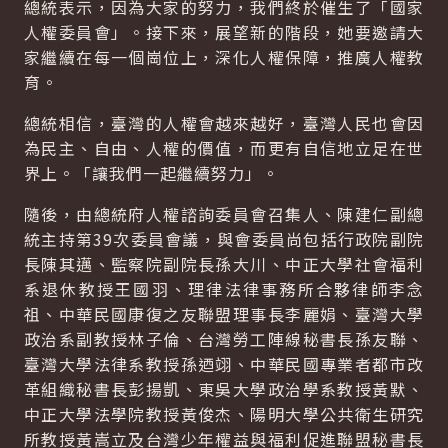
總統表示，因為大家的努力，我們終於催生了「國家
人權委員會」。接下來，展望新的階段，她要邀請大
家繼續在每一個崗位上，深化人權保障，推廣人權教
育。
總統相信，臺灣的人權會越來越好，臺灣人民也會因
為民主、自由、人權的價值，而更有自信地立足在世
界上。「讓我們一起繼續努力」。
隨後，由總統府人權諮詢委員會召集人、陳建仁副總
統主持第39次委員會議，與會委員尚包括行政院副院
長陳其邁、監察院副院長孫大川、中正大學社會福利
系退休教授王國羽、理律法律事務所合夥律師李念
祖、中華民國康復之友聯盟理事長李麗娟、臺灣大學
政治系副教授林子倫、台灣勞工陣線秘書長孫友聯、
臺灣大學法律系教授孫迺翊、中華民國專業者都市改
革組織秘書長彭揚凱、東吳大學政治學系教授黃默、
中正大學法學院教授黃俊杰、陽明大學公共衛生研究
所教授黃嵩立及台灣少年權益與福利促進聯盟秘書長