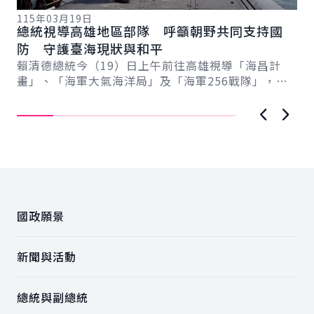
115年03月19日
11
總統視導高雄地區部隊 呼籲朝野共同支持國
總
總
防 守護臺海現狀與和平
稱
賴清德總統今（19）日上午前往高雄視導「海昌計
賴
畫」、「海軍大氣海洋局」及「海軍256戰隊」，感
份
謝海軍日夜無休、承受巨大壓力與責任守護國家、
情
維...
上一張圖
下一
:::
國政願景
新聞與活動
總統與副總統