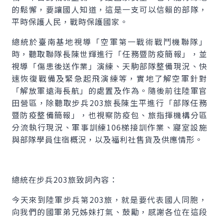
的鬆懈，要讓國人知道，這是一支可以信賴的部隊，
平時保護人民，戰時保護國家。
總統於臺南基地視導「空軍第一戰術戰鬥機聯隊」
時，聽取聯隊長陳世輝進行「任務暨防疫簡報」，並
視導「傷患後送作業」演練、天駒部隊整備現況、快
速恢復戰備及緊急起飛演練等，實地了解空軍針對
「解放軍遠海長航」的處置及作為。隨後前往陸軍官
田營區，除聽取步兵203旅長陳生平進行「部隊任務
暨防疫整備簡報」，也視察防疫包、旅指揮機構分區
分流執行現況、軍事訓練106梯接訓作業、寢室設施
與部隊學員住宿概況，以及福利社售貨及供應情形。
總統在步兵203旅致詞內容：
今天來到陸軍步兵第203旅，就是要代表國人同胞，
向我們的國軍弟兄姊妹打氣、鼓勵，感謝各位在這段