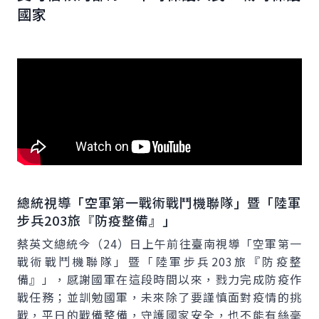
國家
總統視導「空軍第一戰術戰鬥機聯隊」暨「陸軍
步兵203旅『防疫整備』」
蔡英文總統今（24）日上午前往臺南視導「空軍第一
戰術戰鬥機聯隊」暨「陸軍步兵203旅『防疫整
備』」，感謝國軍在這段時間以來，戮力完成防疫作
戰任務；並訓勉國軍，未來除了要謹慎面對疫情的挑
戰，平日的戰備整備，守護國家安全，也不能有絲毫