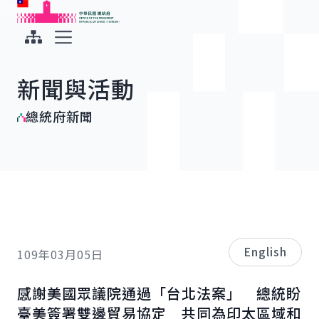
:::
:::
跳到主要內容
中華民國總統府
展開選單
新聞與活動
總統府新聞
English
109年03月05日
感謝美國眾議院通過「台北法案」 總統盼
臺美簽署雙邊貿易協定 共同為印太區域和