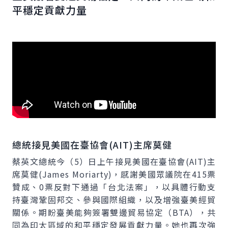
平穩定貢獻力量
總統接見美國在臺協會(AIT)主席莫健
蔡英文總統今（5）日上午接見美國在臺協會(AIT)主
席莫健(James Moriarty)，感謝美國眾議院在415票
贊成、0票反對下通過「台北法案」，以具體行動支
持臺灣鞏固邦交、參與國際組織，以及增強臺美經貿
關係。期盼臺美能夠簽署雙邊貿易協定（BTA），共
同為印太區域的和平穩定發展貢獻力量。她也再次強