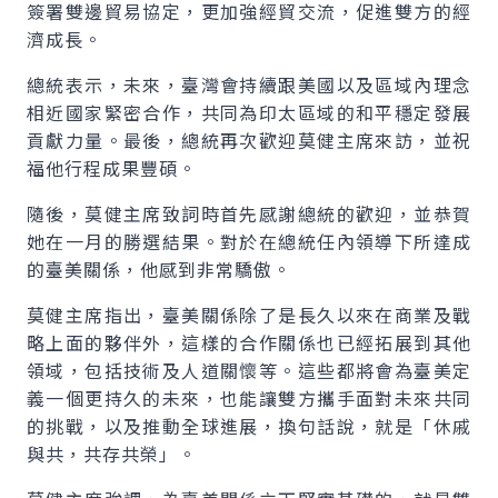
簽署雙邊貿易協定，更加強經貿交流，促進雙方的經
濟成長。
總統表示，未來，臺灣會持續跟美國以及區域內理念
相近國家緊密合作，共同為印太區域的和平穩定發展
貢獻力量。最後，總統再次歡迎莫健主席來訪，並祝
福他行程成果豐碩。
隨後，莫健主席致詞時首先感謝總統的歡迎，並恭賀
她在一月的勝選結果。對於在總統任內領導下所達成
的臺美關係，他感到非常驕傲。
莫健主席指出，臺美關係除了是長久以來在商業及戰
略上面的夥伴外，這樣的合作關係也已經拓展到其他
領域，包括技術及人道關懷等。這些都將會為臺美定
義一個更持久的未來，也能讓雙方攜手面對未來共同
的挑戰，以及推動全球進展，換句話說，就是「休戚
與共，共存共榮」。