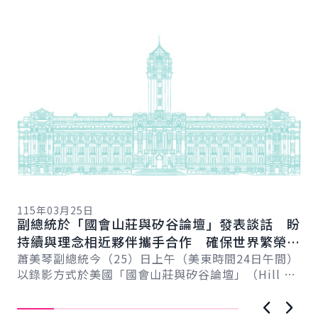
詳細內容
詳
11
總
115年03月25日
向
副總統於「國會山莊與矽谷論壇」發表談話 盼
賴
總
持續與理念相近夥伴攜手合作 確保世界繁榮與
會
自由
蕭美琴副總統今（25）日上午（美東時間24日午間）
促
以錄影方式於美國「國會山莊與矽谷論壇」（Hill &
導..
Valley Forum）年度研討會...