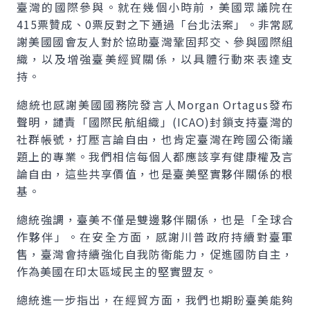
臺灣的國際參與。就在幾個小時前，美國眾議院在
415票贊成、0票反對之下通過「台北法案」。非常感
謝美國國會友人對於協助臺灣鞏固邦交、參與國際組
織，以及增強臺美經貿關係，以具體行動來表達支
持。
總統也感謝美國國務院發言人Morgan Ortagus發布
聲明，譴責「國際民航組織」(ICAO)封鎖支持臺灣的
社群帳號，打壓言論自由，也肯定臺灣在跨國公衛議
題上的專業。我們相信每個人都應該享有健康權及言
論自由，這些共享價值，也是臺美堅實夥伴關係的根
基。
總統強調，臺美不僅是雙邊夥伴關係，也是「全球合
作夥伴」。在安全方面，感謝川普政府持續對臺軍
售，臺灣會持續強化自我防衛能力，促進國防自主，
作為美國在印太區域民主的堅實盟友。
總統進一步指出，在經貿方面，我們也期盼臺美能夠