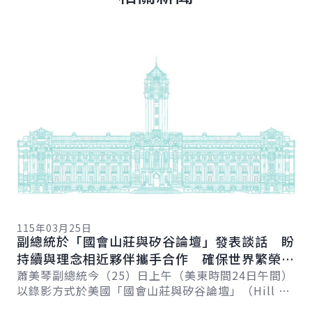
詳細內容
詳
11
總
115年03月25日
向
副總統於「國會山莊與矽谷論壇」發表談話 盼
賴
總
持續與理念相近夥伴攜手合作 確保世界繁榮與
會
自由
蕭美琴副總統今（25）日上午（美東時間24日午間）
促
以錄影方式於美國「國會山莊與矽谷論壇」（Hill &
導..
Valley Forum）年度研討會...