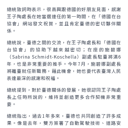
總統致詞時表示，很高興跟德國的好朋友見面，感謝
王子陶處長在她當選連任的第一時間，在「德國在台
協會」網站發文祝賀，並且肯定臺德的密切夥伴關
係。
總統說，臺德之間的交流，在王子陶處長和「德國在
台協會」的協助下越來越密切；在座的施碧娜
（Sabrina Schmidt-Koschella）副處長駐臺將滿6
年，也是非常重要的推手。今年7月，施碧娜副處長
將離臺就任新職務，藉此機會，她也要代表臺灣人民
表達最深的感謝和祝福。
總統提到，對於臺德關係的發展，她很認同王子陶處
長上任時所說的，維持並創造更多合作契機非常重
要。
總統指出，過去1年多來，臺德也共同創造了許多成
果。像是去年，雙方簽署了自動駕駛技術、道路安