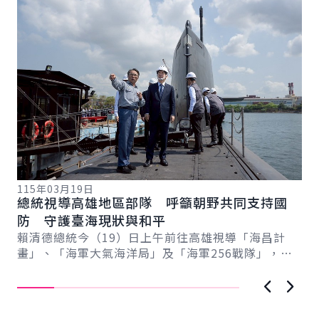
115年03月19日
11
總統視導高雄地區部隊 呼籲朝野共同支持國
總
總
防 守護臺海現狀與和平
稱
賴清德總統今（19）日上午前往高雄視導「海昌計
賴
畫」、「海軍大氣海洋局」及「海軍256戰隊」，感
份
謝海軍日夜無休、承受巨大壓力與責任守護國家、
情
維...
上一張圖
下一