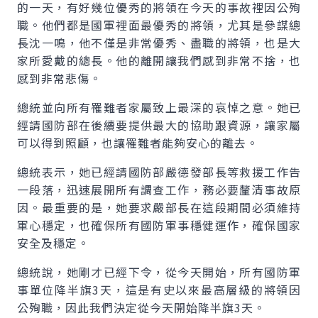
的一天，有好幾位優秀的將領在今天的事故裡因公殉
職。他們都是國軍裡面最優秀的將領，尤其是參謀總
長沈一鳴，他不僅是非常優秀、盡職的將領，也是大
家所愛戴的總長。他的離開讓我們感到非常不捨，也
感到非常悲傷。
總統並向所有罹難者家屬致上最深的哀悼之意。她已
經請國防部在後續要提供最大的協助跟資源，讓家屬
可以得到照顧，也讓罹難者能夠安心的離去。
總統表示，她已經請國防部嚴德發部長等救援工作告
一段落，迅速展開所有調查工作，務必要釐清事故原
因。最重要的是，她要求嚴部長在這段期間必須維持
軍心穩定，也確保所有國防軍事穩健運作，確保國家
安全及穩定。
總統說，她剛才已經下令，從今天開始，所有國防軍
事單位降半旗3天，這是有史以來最高層級的將領因
公殉職，因此我們決定從今天開始降半旗3天。