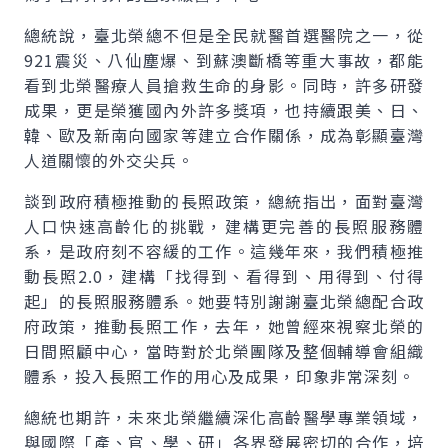
總統說，臺北榮總不但是全民就醫首選醫院之一，從
921震災、八仙塵爆、到蘇澳斷橋等重大事故，都能
看到北榮醫療人員搶救生命的身影。同時，許多研發
成果，更是榮獲國內外許多獎項，也持續跟美、日、
韓、歐及新南向國家等建立合作關係，成為彰顯臺灣
人道關懷的外交尖兵。
談到政府積極推動的長照政策，總統指出，面對臺灣
人口快速高齡化的挑戰，建構更完善的長照服務體
系，是政府刻不容緩的工作。這幾年來，我們積極推
動長照2.0，建構「找得到、看得到、用得到、付得
起」的長照服務體系。她要特別謝謝臺北榮總配合政
府政策，推動長照工作，去年，她曾經來視察北榮的
日間照顧中心，當時對於北榮團隊及整個輔導會組織
體系，投入長照工作的用心及成果，印象非常深刻。
總統也期許，未來北榮繼續深化高齡醫學專業領域，
與國際「產、官、學、研」各界發展密切的合作，培