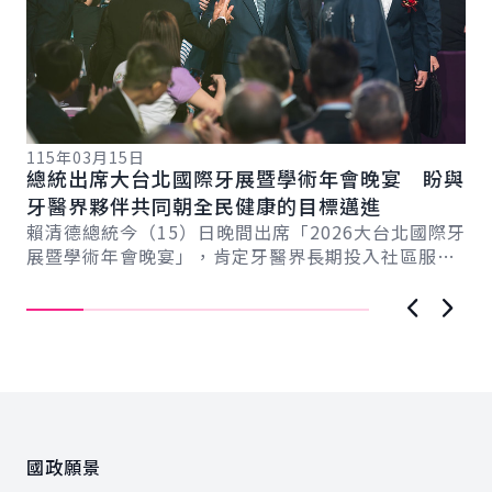
115年03月15日
11
總統出席大台北國際牙展暨學術年會晚宴 盼與
總
總
牙醫界夥伴共同朝全民健康的目標邁進
產
賴清德總統今（15）日晚間出席「2026大台北國際牙
賴
展暨學術年會晚宴」，肯定牙醫界長期投入社區服務
療
民眾的精神，期盼未來與牙醫界夥伴共同努力，...
獲
上一張圖
下一
:::
國政願景