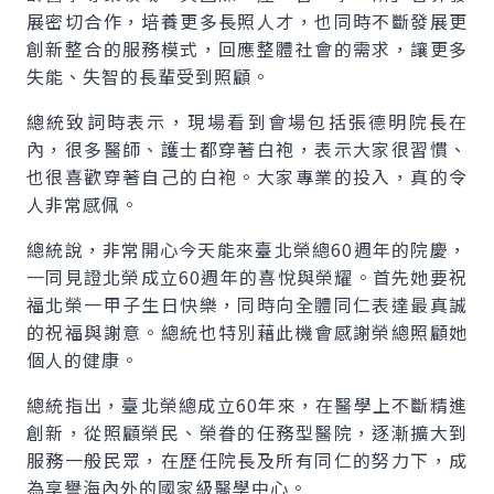
展密切合作，培養更多長照人才，也同時不斷發展更
創新整合的服務模式，回應整體社會的需求，讓更多
失能、失智的長輩受到照顧。
總統致詞時表示，現場看到會場包括張德明院長在
內，很多醫師、護士都穿著白袍，表示大家很習慣、
也很喜歡穿著自己的白袍。大家專業的投入，真的令
人非常感佩。
總統說，非常開心今天能來臺北榮總60週年的院慶，
一同見證北榮成立60週年的喜悅與榮耀。首先她要祝
福北榮一甲子生日快樂，同時向全體同仁表達最真誠
的祝福與謝意。總統也特別藉此機會感謝榮總照顧她
個人的健康。
總統指出，臺北榮總成立60年來，在醫學上不斷精進
創新，從照顧榮民、榮眷的任務型醫院，逐漸擴大到
服務一般民眾，在歷任院長及所有同仁的努力下，成
為享譽海內外的國家級醫學中心。