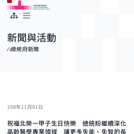
:::
:::
跳到主要內容
中華民國總統府
展開選單
新聞與活動
總統府新聞
108年11月01日
祝福北榮一甲子生日快樂 總統盼繼續深化
高齡醫學專業領域 讓更多失能、失智的長