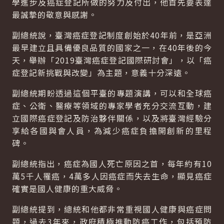
學進步及癌症登記所做的努力及付出，他首先要表達
最誠摯的敬意與感謝。
副總統說，臺灣癌症登記制度創始於40年前，是亞洲
最早建立且具備優良品質的國家之一，在40年後的今
天，舉辦「2019臺灣癌症登記國際研討會」，以「癌
症登記新挑戰與改變」為主題，意義十分深遠。
副總統期盼透過這個平臺的專題演講，可以和全球癌
症、公衛、醫療等領域的專家學者充分交流互動，建
立國際癌症登記及防治夥伴關係，以及將臺灣經驗分
享給各國與會人員，為減少癌症負擔開創新的里程
碑。
副總統指出，癌症為國人死亡原因之首，每年約有10
萬5千人罹癌，4萬多人因癌症而失去生命，顯見癌症
確實是國人健康的重大威脅。
副總統提到，總統和他都非常重視國人健康與癌症問
題，過去3年來，政府積極推動防癌工作，包括預防