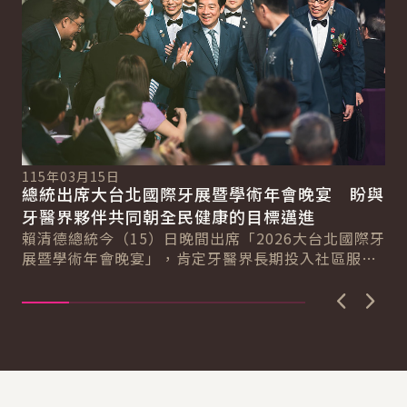
115年03月15日
11
總統出席大台北國際牙展暨學術年會晚宴 盼與
總
總
牙醫界夥伴共同朝全民健康的目標邁進
產
賴清德總統今（15）日晚間出席「2026大台北國際牙
賴
展暨學術年會晚宴」，肯定牙醫界長期投入社區服務
療
民眾的精神，期盼未來與牙醫界夥伴共同努力，...
獲
上一張圖
下一
:::