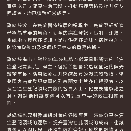
宣導以建立健康生活形態、推動癌症篩檢及提升癌友
照護等，均已獲致相當成果。
副總統說，在癌症醫療進展的過程中，癌症登記扮演
著極為重要的角色。健全的癌症登記，長期、連續、
系統地收集癌症資訊，是提供癌症監測、病因探討、
防治策略制訂及評價成果效益的重要依據。
副總統指出，對於40年來無私奉獻深具影響力的「癌
症登記貢獻獎」得主，包括首創醫院癌症登記的陳光
耀董事長、活用數據提升醫療品質的賴美淑教授、擘
劃國家癌症登記藍圖的孔憲蘭女士等多位得獎者，以
及在癌症登記領域貢獻的各界人士，他要表達感謝之
意，謝謝他們讓臺灣可以有這麼重要的癌症相關資
料。
副總統也感謝參加研討會的各國專家，來臺分享在癌
症登記領域的經驗，提升臺灣在此領域的成就，也讓
臺灣可以跟世界一起推動癌症登記，使整個數據可以