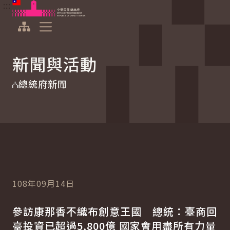
:::
:::
跳到主要內容
中華民國總統府
展開選單
新聞與活動
總統府新聞
108年09月14日
參訪康那香不織布創意王國 總統：臺商回
臺投資已超過5,800億 國家會用盡所有力量