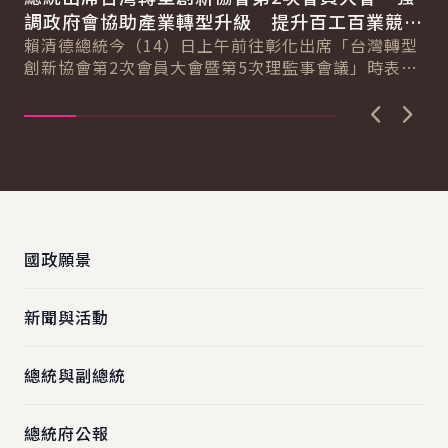
總
調政府會協助產業轉型升級 提升百工百業競爭
科
力
賴清德總統今（14）日上午前往彰化出席「台灣轉型
賴
創新協會第2次會員大會暨第5次理監事會議」時表
臺
示，臺灣超過170萬家中小微企業，為臺灣提供強...
壓
上一張圖
下一
:::
國政願景
新聞與活動
總統與副總統
總統府公報