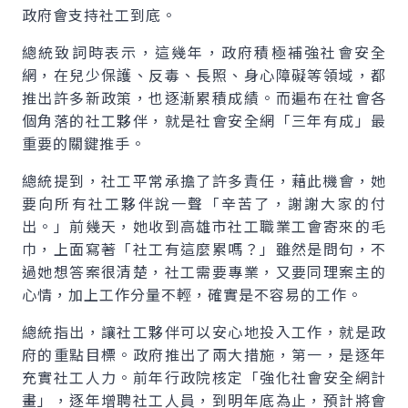
政府會支持社工到底。
總統致詞時表示，這幾年，政府積極補強社會安全
網，在兒少保護、反毒、長照、身心障礙等領域，都
推出許多新政策，也逐漸累積成績。而遍布在社會各
個角落的社工夥伴，就是社會安全網「三年有成」最
重要的關鍵推手。
總統提到，社工平常承擔了許多責任，藉此機會，她
要向所有社工夥伴說一聲「辛苦了，謝謝大家的付
出。」前幾天，她收到高雄市社工職業工會寄來的毛
巾，上面寫著「社工有這麼累嗎？」雖然是問句，不
過她想答案很清楚，社工需要專業，又要同理案主的
心情，加上工作分量不輕，確實是不容易的工作。
總統指出，讓社工夥伴可以安心地投入工作，就是政
府的重點目標。政府推出了兩大措施，第一，是逐年
充實社工人力。前年行政院核定「強化社會安全網計
畫」，逐年增聘社工人員，到明年底為止，預計將會