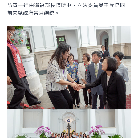
訪賓一行由衛福部長陳時中、立法委員吳玉琴陪同，
前來總統府晉見總統。