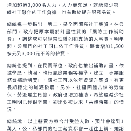
增加超過3,000名人力。人力更充足，就能減少第一
線社工夥伴的工作負擔，也有助於提升服務品質。
總統進一步指出，第二，是全面調高社工薪資。在公
部門，政府把原本屬於計畫性質的「風險工作補助
費」，調整成可以經常性編列和支領的人事費。明年
起，公部門的社工同仁依工作性質，將會增加1,500
多元到3,000元不等的薪資。
總統也提到，在民間單位，政府也推出補助計畫，依
據學歷、執照、執行風險業務等標準，建立「專業服
務費補助制度」，讓社工可以依年資調升薪資，有更
長期穩定的職涯發展。另外，社福團體苦惱的勞健
保、勞退雇主負擔，政府也增加補助，希望能減少社
工明明已經很辛苦，卻還要被要求「共體時艱」的情
況。
總統說，以上薪資方案合計受益人數，預計會達到1
萬人，公、私部門的社工薪資都會一起往上調。她認