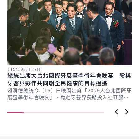
115年03月15日
11
總統出席大台北國際牙展暨學術年會晚宴 盼與
總
總
牙醫界夥伴共同朝全民健康的目標邁進
產
賴清德總統今（15）日晚間出席「2026大台北國際牙
賴
展暨學術年會晚宴」，肯定牙醫界長期投入社區服務
療
民眾的精神，期盼未來與牙醫界夥伴共同努力，...
獲
上一張圖
下一
:::