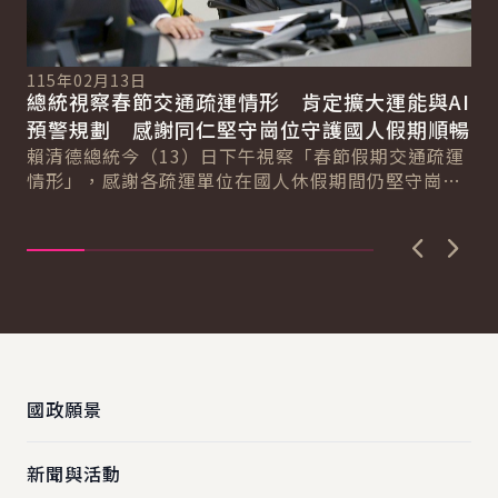
115年02月13日
11
總統視察春節交通疏運情形 肯定擴大運能與AI
總
總
預警規劃 感謝同仁堅守崗位守護國人假期順暢
手
賴清德總統今（13）日下午視察「春節假期交通疏運
賴
情形」，感謝各疏運單位在國人休假期間仍堅守崗
展
位。總統表示，今年因返鄉與旅遊需求增加，整體疏
定
運...
府..
上一張圖
下一
:::
國政願景
新聞與活動