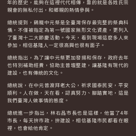
年的歷史，能夠在這裡代代相傳，靠的就是各姓氏宗
親會的無私付出，和鄉親的熱情參與。
總統提到，鷄籠中元祭是全臺灣保存最完整的祭典科
儀，不僅被指定為第一號國家無形文化資產，更列入
了臺灣十二大節慶活動。今天，看到現場這麼多人來
參加，相信基隆人一定很高興也很有面子。
總統指出，為了讓中元祭更加發揚和保存，政府去年
也特別補助經費，協助主普壇整建，讓基隆有現代的
建設，也有傳統的文化。
總統說，在中元普渡拜老大公，祈求國泰民安，平安
順利。人在做，天在看，認真努力、腳踏實地，這是
我們臺灣人做事情的態度。
總統進一步指出，林右昌市長也是這樣，他當了4年
市長，每天拚市政，拚建設，相信基隆市民都看在眼
裡，也會給他肯定。