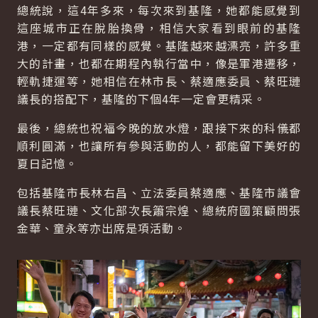
總統說，這4年多來，每次來到基隆，她都能感覺到
這座城市正在脫胎換骨，相信大家看到眼前的基隆
港，一定都有同樣的感覺。基隆越來越漂亮，許多重
大的計畫，也都在期程內執行當中，像是軍港遷移，
輕軌捷運等，她相信在林市長、蔡適應委員、蔡旺璉
議長的搭配下，基隆的下個4年一定會更精采。
最後，總統也祝福今晚的放水燈，跟接下來的科儀都
順利圓滿，也讓所有參與活動的人，都能留下美好的
夏日記憶。
包括基隆市長林右昌、立法委員蔡適應、基隆市議會
議長蔡旺璉、文化部次長簫宗煌、總統府國策顧問張
金華、童永等亦出席是項活動。