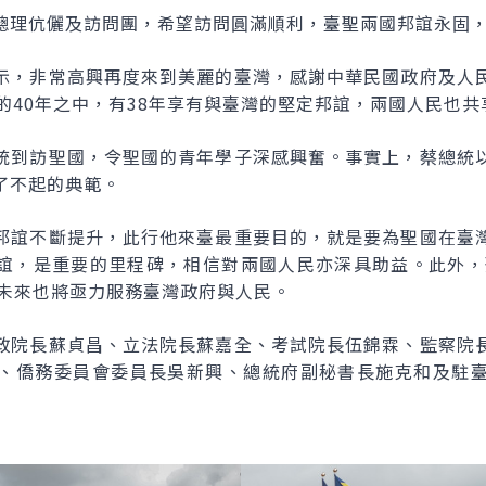
總理伉儷及訪問團，希望訪問圓滿順利，臺聖兩國邦誼永固
示，非常高興再度來到美麗的臺灣，感謝中華民國政府及人
的40年之中，有38年享有與臺灣的堅定邦誼，兩國人民也
統到訪聖國，令聖國的青年學子深感興奮。事實上，蔡總統
了不起的典範。
邦誼不斷提升，此行他來臺最重要目的，就是要為聖國在臺
誼，是重要的里程碑，相信對兩國人民亦深具助益。此外，
未來也將亟力服務臺灣政府與人民。
政院長蘇貞昌、立法院長蘇嘉全、考試院長伍錦霖、監察院
、僑務委員會委員長吳新興、總統府副秘書長施克和及駐