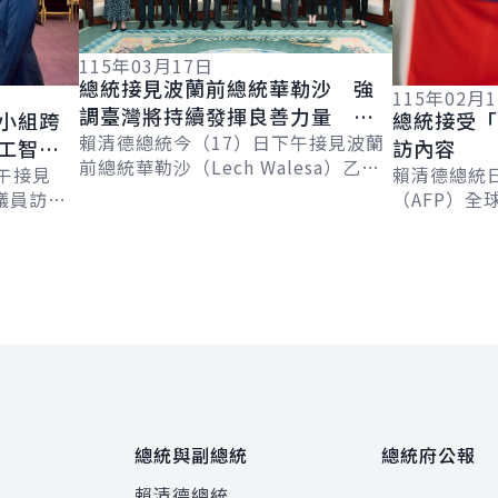
115年03月17日
總統接見波蘭前總統華勒沙 強
115年02月
調臺灣將持續發揮良善力量 成
小組跨
總統接受「
為全球民主韌性的貢獻者
賴清德總統今（17）日下午接見波蘭
工智慧
訪內容
前總統華勒沙（Lech Walesa）乙
午接見
賴清德總統
行，感謝其30年來始終和臺灣站在一
議員訪問
（AFP）全球
起，見證民主化歷程並克服各項挑
享對自由
Chetwynd
戰...
國未來在
Jackson
總統與副總統
總統府公報
賴清德總統