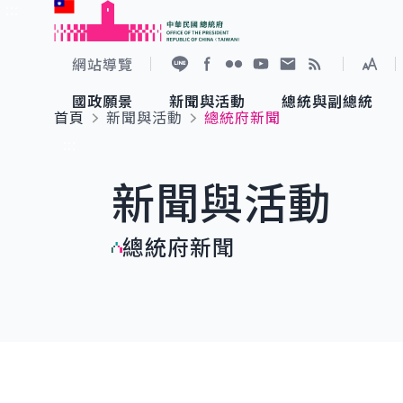
:::
跳到主要內容
中華民國總統府
網站導覽
展開
加入好友
Facebook
Flickr
YouTube
寫信給總統
RSS
國政願景
新聞與活動
總統與副總統
首頁
新聞與活動
總統府新聞
國政願景
新聞與活動
總統與副總統
參觀總統府
:::
新聞與活動
國家氣候變遷對策委員會
總統府新聞
賴清德總統
參觀資訊
總統府新聞
重要談話
影音頻道