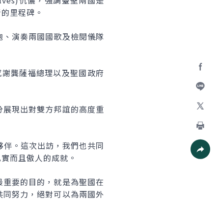
lves
)伉儷，強調臺聖兩國是
新的里程碑。
炮、演奏兩國國歌及檢閱儀隊
感謝龔薩福總理以及聖國政府
Facebo
加入好
分展現出對雙方邦誼的高度重
X
列印
夥伴。這次出訪，我們也共同
扎實而且傲人的成就。
社群分
最重要的目的，就是為聖國在
共同努力，絕對可以為兩國外