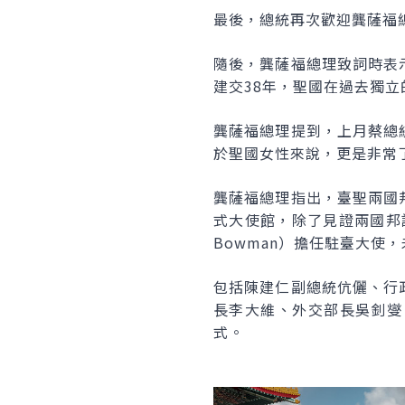
最後，總統再次歡迎龔薩福
隨後，龔薩福總理致詞時表
建交38年，聖國在過去獨立
龔薩福總理提到，上月蔡總
於聖國女性來說，更是非常
龔薩福總理指出，臺聖兩國
式大使館，除了見證兩國邦
Bowman
）擔任駐臺大使，
包括陳建仁副總統伉儷、行
長李大維、外交部長吳釗燮
式。