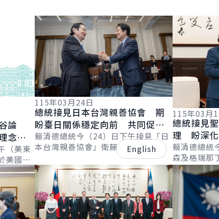
詳細內容
詳細內容
115年03月24日
總統接見日本台灣親善協會 期
115年03月
總統接見
盼臺日關係穩定向前 共同促進
谷論
理 盼深
區域經濟繁榮發展
賴清德總統今（24）日下午接見「日
理念相
本台灣親善協會」衛藤征士郎會長乙
續拓展邦
賴清德總統
界繁榮
午（美東
English
行，感謝協會長期支持臺灣，促進臺
森及格瑞那
於美國
日在各領域的交流合作。並表示，臺
害管理及移民部
詳細內容
詳細內容
l &
日除在半導...
Leacock
..