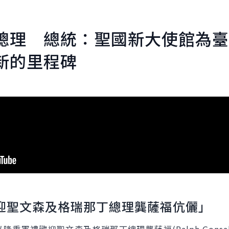
總理 總統：聖國新大使館為臺
新的里程碑
迎聖文森及格瑞那丁總理龔薩福伉儷」