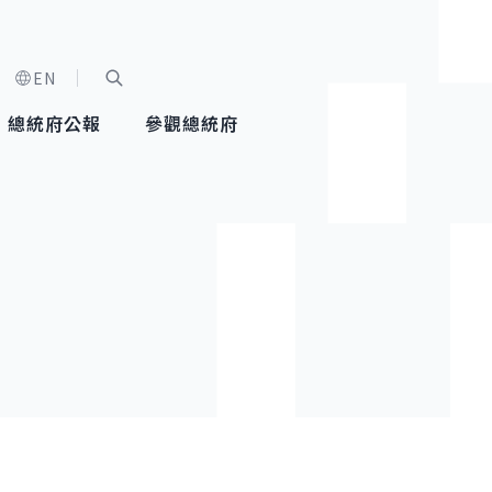
EN
字級選單
展開關鍵字搜尋
總統府公報
參觀總統府
健康台灣推動委員會
總統令
蕭美琴副總統
建築風華
全社會
每日活
行憲後
總統府
外交
網路相簿
國防