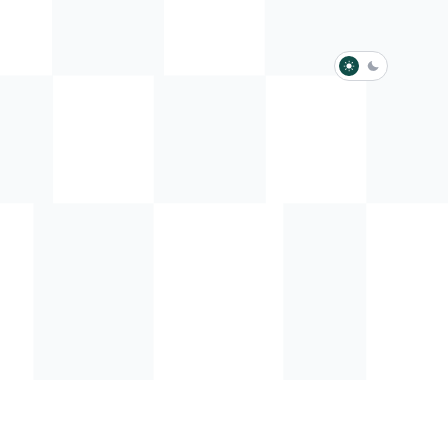
淺色模式
深色模式
防衛韌性委員會
動行程
歷任總統與副總統
展覽