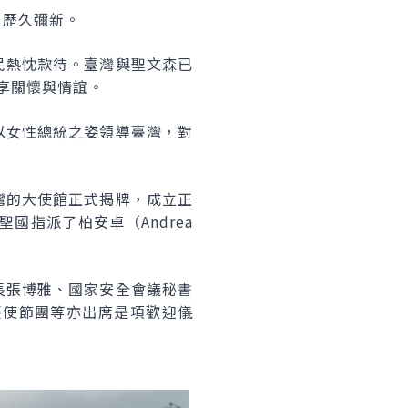
，歷久彌新。
民熱忱款待。臺灣與聖文森已
共享關懷與情誼。
以女性總統之姿領導臺灣，對
灣的大使館正式揭牌，成立正
聖國指派了柏安卓（
Andrea
長張博雅、國家安全會議秘書
臺使節團等亦出席是項歡迎儀