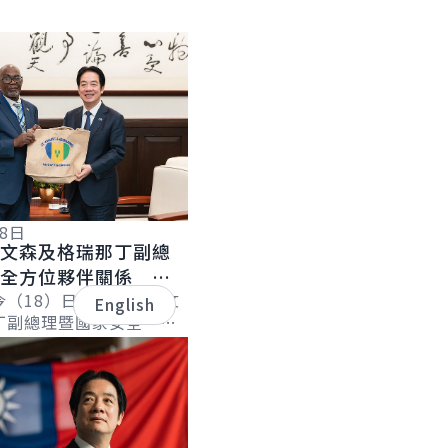
18日
聖文森及格瑞那丁副總
化全方位夥伴關係 持
誼
今（18）日下午接見聖文
English
丁副總理暨國家安全、災
長李考克（St. Claire
）伉儷乙行時表...