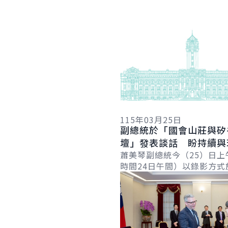
詳細內容
115年03月25日
副總統於「國會山莊與矽
壇」發表談話 盼持續與
近夥伴攜手合作 確保世
蕭美琴副總統今（25）日上
時間24日午間）以錄影方式
與自由
詳細內容
「國會山莊與矽谷論壇」（Hil
Valley Forum）年度研討會.