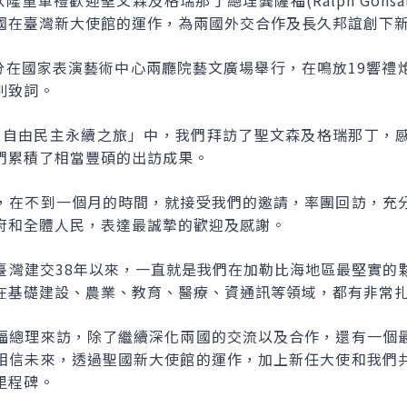
以隆重軍禮歡迎聖文森及格瑞那丁總理龔薩福(
Ralph Gonsa
國在臺灣新大使館的運作，為兩國外交合作及長久邦誼創下
0分在國家表演藝術中心兩廳院藝文廣場舉行，在鳴放19響禮
別致詞。
月「自由民主永續之旅」中，我們拜訪了聖文森及格瑞那丁，
們累積了相當豐碩的出訪成果。
，在不到一個月的時間，就接受我們的邀請，率團回訪，充
府和全體人民，表達最誠摯的歡迎及感謝。
臺灣建交38年以來，一直就是我們在加勒比海地區最堅實的
在基礎建設、農業、教育、醫療、資通訊等領域，都有非常
福總理來訪，除了繼續深化兩國的交流以及合作，還有一個
相信未來，透過聖國新大使館的運作，加上新任大使和我們
里程碑。