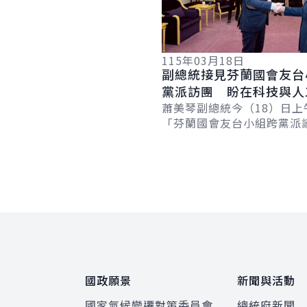
115年03月18日
副總統接見芬蘭國會友台
黨派訪團 盼在科技與人
領域深化合作
蕭美琴副總統今（18）日上
「芬蘭國會友台小組跨黨派
團」時表示，臺灣與芬蘭共
與民主的堅定信念，期盼兩
科技與人工智...
:::
國政願景
新聞與活動
國家氣候變遷對策委員會
總統府新聞