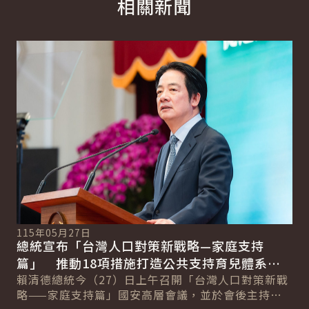
相關新聞
English
詳細內容
詳
115年05月27日
11
總統宣布「台灣人口對策新戰略—家庭支持
總
系
篇」 推動18項措施打造公共支持育兒體系
追
新戰
以全民共享經濟紅利促進臺灣永續發展
賴清德總統今（27）日上午召開「台灣人口對策新戰
賴
記
略——家庭支持篇」國安高層會議，並於會後主持記
出