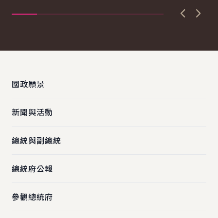
者會向國人說明，政府將...
護
狀..
上一張圖
下一
:::
國政願景
新聞與活動
總統與副總統
總統府公報
參觀總統府