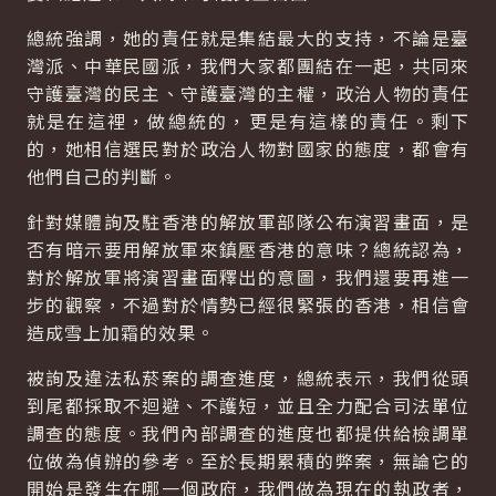
總統強調，她的責任就是集結最大的支持，不論是臺
灣派、中華民國派，我們大家都團結在一起，共同來
守護臺灣的民主、守護臺灣的主權，政治人物的責任
就是在這裡，做總統的，更是有這樣的責任。剩下
的，她相信選民對於政治人物對國家的態度，都會有
他們自己的判斷。
針對媒體詢及駐香港的解放軍部隊公布演習畫面，是
否有暗示要用解放軍來鎮壓香港的意味？總統認為，
對於解放軍將演習畫面釋出的意圖，我們還要再進一
步的觀察，不過對於情勢已經很緊張的香港，相信會
造成雪上加霜的效果。
被詢及違法私菸案的調查進度，總統表示，我們從頭
到尾都採取不迴避、不護短，並且全力配合司法單位
調查的態度。我們內部調查的進度也都提供給檢調單
位做為偵辦的參考。至於長期累積的弊案，無論它的
開始是發生在哪一個政府，我們做為現在的執政者，