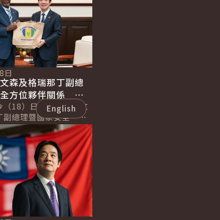
18日
聖文森及格瑞那丁副總
化全方位夥伴關係 持
誼
今（18）日下午接見聖文
English
丁副總理暨國家安全、災
長李考克（St. Claire
）伉儷乙行時表...