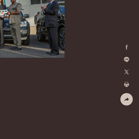
Facebo
加入好
X
列印
社群分