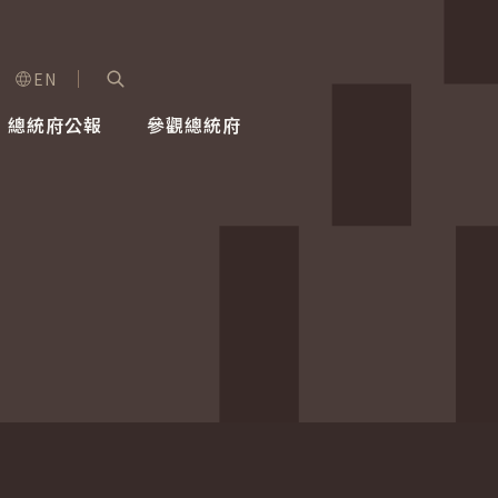
EN
字級選單
展開關鍵字搜尋
總統府公報
參觀總統府
健康台灣推動委員會
總統令
蕭美琴副總統
建築風華
全社會
每日活
行憲後
總統府
外交
網路相簿
國防