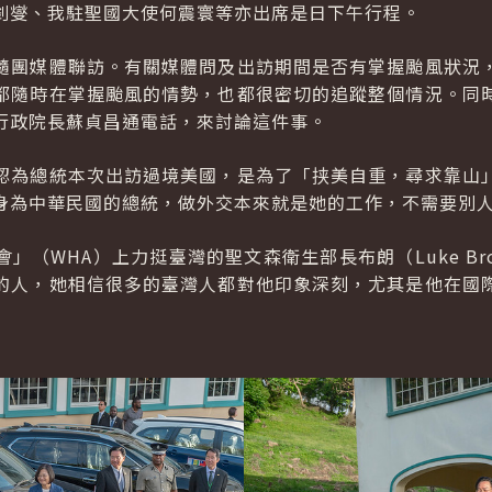
釗燮、我駐聖國大使何震寰等亦出席是日下午行程。
隨團媒體聯訪。有關媒體問及出訪期間是否有掌握颱風狀況
都隨時在掌握颱風的情勢，也都很密切的追蹤整個情況。同
行政院長蘇貞昌通電話，來討論這件事。
認為總統本次出訪過境美國，是為了「挟美自重，尋求靠山
身為中華民國的總統，做外交本來就是她的工作，不需要別
會」（
WHA
）上力挺臺灣的聖文森衛生部長布朗（
Luke Br
的人，她相信很多的臺灣人都對他印象深刻，尤其是他在國