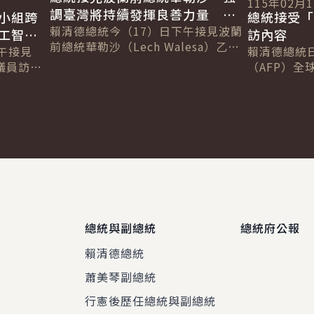
115年02月
調臺灣將持續發揮良善力量 成
小組跨
總統接受「
為全球民主韌性的貢獻者
賴清德總統今（17）日下午接見波蘭
工智慧
訪內容
前總統華勒沙（Lech Walesa）乙
午接見
賴清德總統
行，感謝其30年來始終和臺灣站在一
議員訪問
（AFP）全球
起，見證民主化歷程並克服各項挑
享對自由
Chetwynd
戰...
國未來在
Jackson
總統與副總統
總統府公報
賴清德總統
蕭美琴副總統
程
行憲後歷任總統與副總統