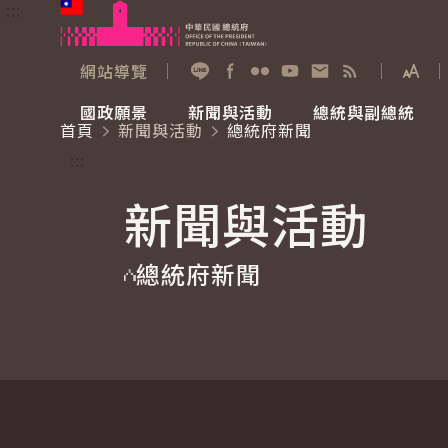
:::
跳到主要內容
中華民國總統府
網站導覽
展開
加入好友
Facebook
Flickr
YouTube
寫信給總統
RSS
國政願景
新聞與活動
總統與副總統
首頁
新聞與活動
總統府新聞
國政願景
新聞與活動
總統與副總統
參觀總統府
:::
新聞與活動
國家氣候變遷對策委員會
總統府新聞
賴清德總統
參觀資訊
總統府新聞
重要談話
影音頻道