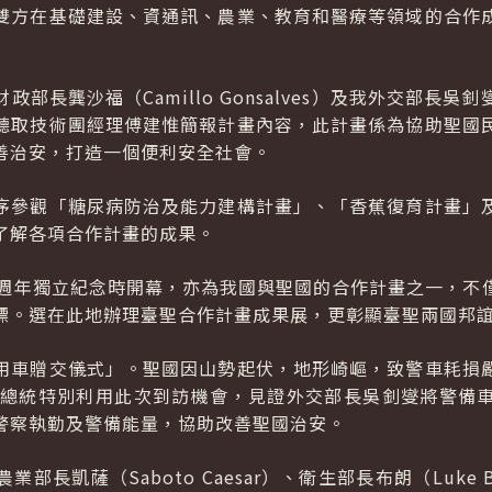
雙方在基礎建設、資通訊、農業、教育和醫療等領域的合作
財政部長龔沙福（
Camillo Gonsalves
）及我外交部長吳釗
聽取技術團經理傅建惟簡報計畫內容，此計畫係為協助聖國
善治安，打造一個便利安全社會。
序參觀「糖尿病防治及能力建構計畫」、「香蕉復育計畫」
了解各項合作計畫的成果。
0週年獨立紀念時開幕，亦為我國與聖國的合作計畫之一，不
標。選在此地辦理臺聖合作計畫成果展，更彰顯臺聖兩國邦
用車贈交儀式」。聖國因山勢起伏，地形崎嶇，致警車耗損
。總統特別利用此次到訪機會，見證外交部長吳釗燮將警備
警察執勤及警備能量，協助改善聖國治安。
農業部長凱薩（
Saboto Caesar
）、衛生部長布朗（
Luke 