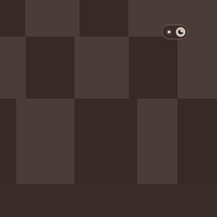
淺色模式
深色模式
防衛韌性委員會
動行程
歷任總統與副總統
展覽