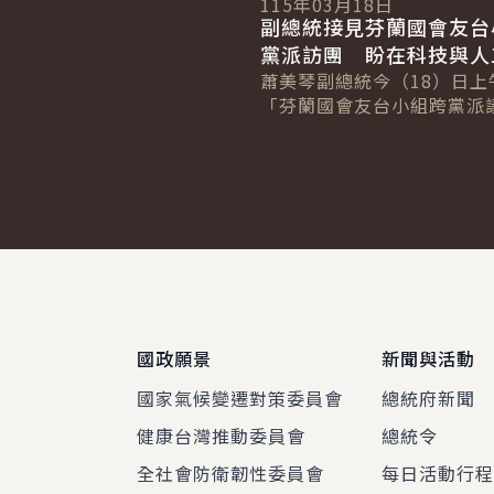
115年03月18日
副總統接見芬蘭國會友台
黨派訪團 盼在科技與人
領域深化合作
蕭美琴副總統今（18）日上
「芬蘭國會友台小組跨黨派
團」時表示，臺灣與芬蘭共
與民主的堅定信念，期盼兩
科技與人工智...
:::
國政願景
新聞與活動
國家氣候變遷對策委員會
總統府新聞
健康台灣推動委員會
總統令
全社會防衛韌性委員會
每日活動行