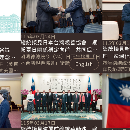
115年03月24日
總統接見日本台灣親善協會 期
115年03月
總統接見
盼臺日關係穩定向前 共同促進
谷論
理 盼深
區域經濟繁榮發展
賴清德總統今（24）日下午接見「日
理念相
本台灣親善協會」衛藤征士郎會長乙
續拓展邦
賴清德總統
界繁榮
午（美東
English
行，感謝協會長期支持臺灣，促進臺
森及格瑞那
於美國
日在各領域的交流合作。並表示，臺
害管理及移民部
詳細內容
詳細內容
l &
日除在半導...
Leacock
..
115年03月17日
總統接見波蘭前總統華勒沙 強