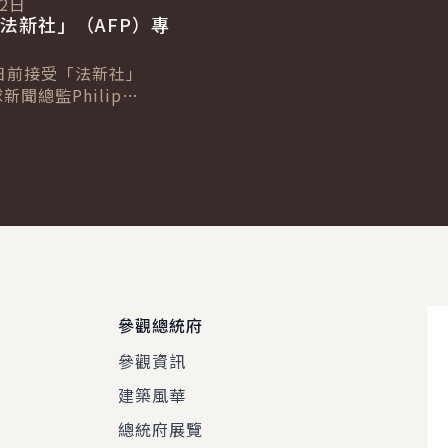
12日
法新社」（AFP）專
日前接受「法新社」
新聞總監Philip
及台北分社社長Allison
專訪，針對臺歐、...
參觀總統府
參觀資訊
建築風華
總統府展覽