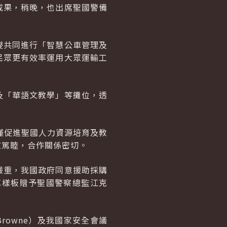
成果，稍晚，也出席聖國警備
燮共同進行「智慧公車管理及
民眾更有效率運用大眾運輸工
及「華語文教學」等攤位，透
僅促進聖國人力資源培育及教
誼篤睦，合作關係密切。
嚴重，我國政府同意援助採購
車樣板贈予聖國警察總監江克
Browne
）及我國家安全會議