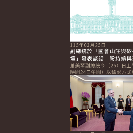
115年03月25日
副總統於「國會山莊與矽
壇」發表談話 盼持續與
近夥伴攜手合作 確保世
蕭美琴副總統今（25）日上
時間24日午間）以錄影方式
與自由
詳細內容
「國會山莊與矽谷論壇」（Hil
Valley Forum）年度研討會.