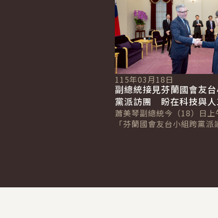
115年03月18日
副總統接見芬蘭國會友台
黨派訪團 盼在科技與人
領域深化合作
蕭美琴副總統今（18）日上
「芬蘭國會友台小組跨黨派
團」時表示，臺灣與芬蘭共
與民主的堅定信念，期盼兩
科技與人工智...
:::