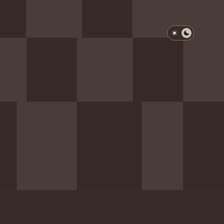
淺色模式
深色模式
防衛韌性委員會
動行程
歷任總統與副總統
展覽