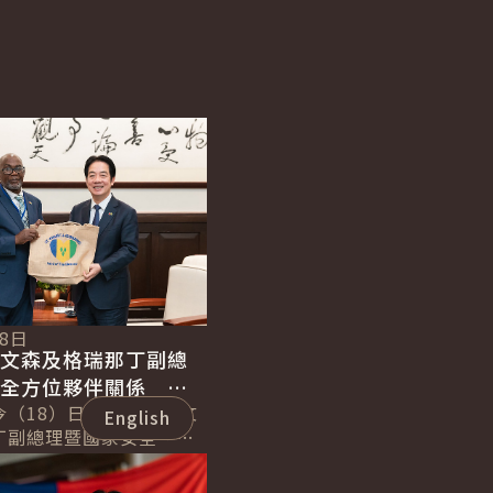
English
18日
聖文森及格瑞那丁副總
化全方位夥伴關係 持
誼
今（18）日下午接見聖文
English
丁副總理暨國家安全、災
長李考克（St. Claire
）伉儷乙行時表...