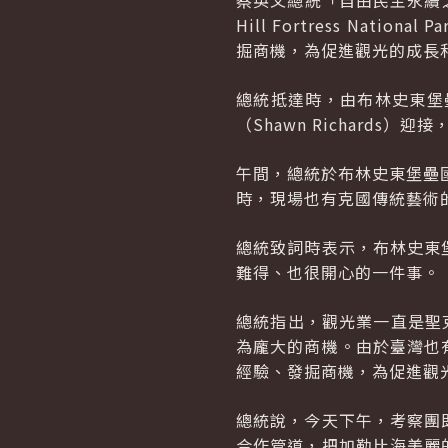
蔡英文總統「自由民主永續之
Hill Fortress N
掘商機，為促進觀光的成長
總統抵達時，由布林史東堡壘國
（Shawn Richards）
午間，總統於布林史東堡壘國家
時，現場也有克國傳統藝術
總統致詞時表示，布林史東
難得、也很開心的一件事。
總統指出，觀光業一直是聖
為龐大的商機。由於臺灣也
經驗、發掘商機，為促進觀
總統說，今天下午，考察團
合作管道，把加勒比海美麗