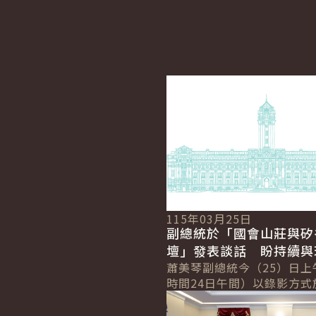
詳細內容
115年03月25日
副總統於「國會山莊與矽
壇」發表談話 盼持續與
近夥伴攜手合作 確保世
蕭美琴副總統今（25）日上
時間24日午間）以錄影方式
與自由
詳細內容
「國會山莊與矽谷論壇」（Hil
Valley Forum）年度研討會.