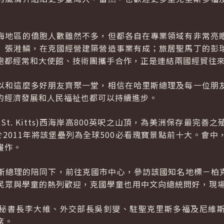
海地區的僑胞人數雖然不多，但都各自在專業領域有非常亮
」張溎鱗，在克國經營建築營造事業有成；旅居聖馬丁的彭
胞都經常和大使館、技術團攜手合作，正是連結兩國經貿往
以和這麼多好朋友齊聚一堂，相信在哈里斯總理及每一位朋
的經濟發展和人民福祉也都可以持續進步。
t. Kitts)西海岸高800英呎之山頂，為美洲保存最完
）曾於2011年將該堡壘列為全球500必看瑰寶景點前十大。
畫作。
總理的陪同下，前往克國市中心，參訪該國知名地標－柏克利紀念鐘
到克國民眾與學童的熱列歡迎，克國學童也用中文向總統問好，現
秘書長李大維、外交部長吳釗燮、駐聖克里斯多福及尼維
席。