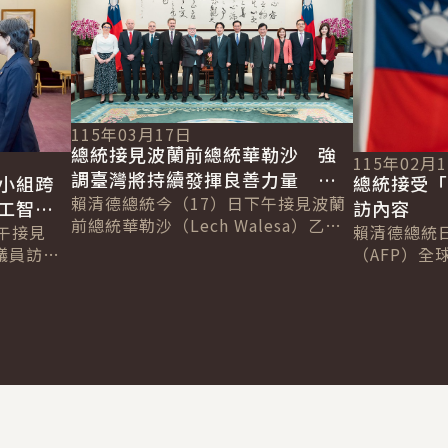
115年03月17日
總統接見波蘭前總統華勒沙 強
115年02月
調臺灣將持續發揮良善力量 成
小組跨
總統接受「
為全球民主韌性的貢獻者
賴清德總統今（17）日下午接見波蘭
工智慧
訪內容
前總統華勒沙（Lech Walesa）乙
午接見
賴清德總統
行，感謝其30年來始終和臺灣站在一
議員訪問
（AFP）全球
起，見證民主化歷程並克服各項挑
享對自由
Chetwynd
戰...
國未來在
Jackson