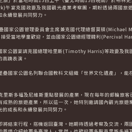
旅」於當地時間15日上午（臺北時間15日晩間）於布林史東堡壘
ational Park)午宴克國政要及我國觀光產業考察團，期盼透過
和永續發展共同努力。
家公園管理委員會主席兼克國代理總督莫頓(Michael M
迎接，接受當地學童歡迎，並由國家公園總經理韓利(Percival H
公園宴請克國總理哈里斯(Timothy Harris)等政要
的高蹺表演。
堡壘國家公園名列聯合國教科文組織「世界文化遺產」，能
克里斯多福及尼維斯重點發展的產業，現在每年的郵輪旅客已
有成熟的旅遊產業，所以這一次，她特別邀請國內觀光旅遊
光的成長和永續發展共同努力。
即將結束行程，搭機返回臺灣。她期待透過考察及交流，兩
的風情介紹給更多臺灣人，當然，也歡迎更多聖克里斯多福