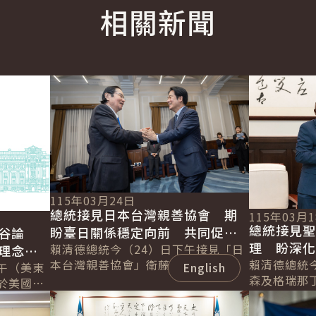
相關新聞
English
詳細內容
詳細內容
115年03月24日
總統接見日本台灣親善協會 期
115年03月
總統接見
盼臺日關係穩定向前 共同促進
谷論
理 盼深
區域經濟繁榮發展
賴清德總統今（24）日下午接見「日
理念相
本台灣親善協會」衛藤征士郎會長乙
續拓展邦
賴清德總統
界繁榮
午（美東
English
行，感謝協會長期支持臺灣，促進臺
森及格瑞那
於美國
日在各領域的交流合作。並表示，臺
害管理及移民部
詳細內容
詳細內容
l &
日除在半導...
Leacock
..