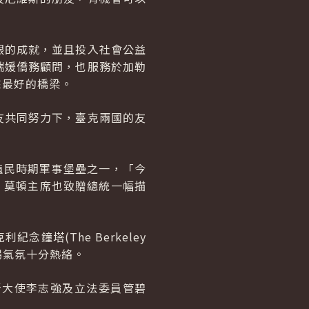
眼的成就，並且投入社會公益
瑞媛僑務顧問，也服務於加勒
來最好的橋梁。
友共同努力下，臺克兩國的友
善之殖民時期軍事堡壘之一，「今
會中，莫頓主席也致贈總統一幅描
塔(The Berkeley
場氣氛十分熱絡。
斯大使李志強及立法委員管碧