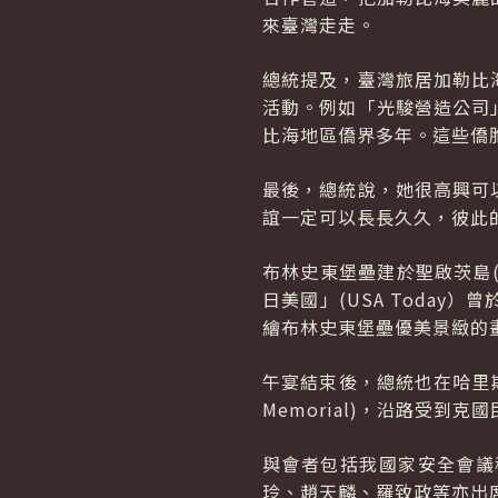
來臺灣走走。
總統提及，臺灣旅居加勒比
活動。例如「光駿營造公司
比海地區僑界多年。這些僑
最後，總統說，她很高興可
誼一定可以長長久久，彼此
布林史東堡壘建於聖啟茨島(S
日美國」(USA Today
繪布林史東堡壘優美景緻的
午宴結束後，總統也在哈里斯
Memorial)，沿路受
與會者包括我國家安全會議
玲、趙天麟、羅致政等亦出