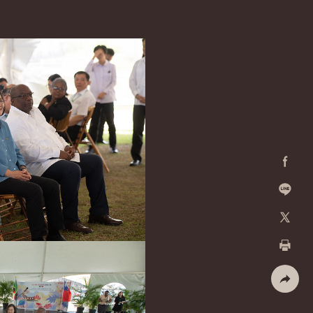
Facebo
加入好
X
列印
社群分