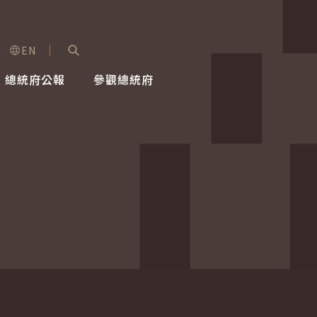
EN
字級選單
展開關鍵字搜尋
總統府公報
參觀總統府
健康台灣推動委員會
總統令
蕭美琴副總統
建築風華
全社會
每日活
行憲後
總統府
外交
網路相簿
國防