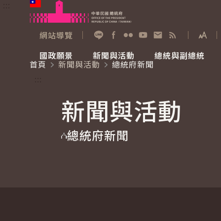
:::
跳到主要內容
中華民國總統府
網站導覽
展開
加入好友
Facebook
Flickr
YouTube
寫信給總統
RSS
國政願景
新聞與活動
總統與副總統
首頁
新聞與活動
總統府新聞
國政願景
新聞與活動
總統與副總統
參觀總統府
:::
新聞與活動
國家氣候變遷對策委員會
總統府新聞
賴清德總統
參觀資訊
總統府新聞
重要談話
影音頻道