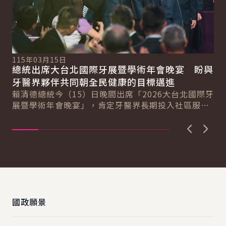
115年03月15日
11
總統出席大台北國際牙展暨學術年會晚宴 盼與
總
總
牙醫界夥伴共同朝全民健康的目標邁進
產
賴清德總統今（15）日晚間出席「2026大台北國際牙
賴
展暨學術年會晚宴」，肯定牙醫界長期投入社區服務
療
民眾的精神，期盼未來與牙醫界夥伴共同努力，...
獲
上一張圖
下一
:::
國政願景