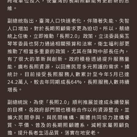
跨域單位投入，使臺灣的長期照顧能有更創新的思
維。
副總統指出，臺灣人口快速老化，伴隨著失能、失智
人口增加，對於長期照顧需求更為迫切。所以，蔡總
統上任後，立即推動「長照2.0」政策，立法委員吳玉
琴等委員也努力通過相關預算和法案，衛生福利部更
推動了相當多重要的政策，尤其在陳時中部長任內，
有了很大的革新與創新。政府積極透過提升服務量
能，廣布長照資源，以回應民眾多元照護的需求。據
統計，目前接受長照服務人數累計至今年5月已達
24.2萬人，較去年同期成長64%，長照服務人數持續
增長。
副總統說，為使「長照2.0」順利推展並達成永續發展
的目標，各政府部門間也積極合作以利資源整合，並
擴大民間參與，與民間機構、團體共同協力建構優
質、平價、普及的長期照顧體系，減輕家屬照顧負
擔，提升長者生活品質，落實在地安老。