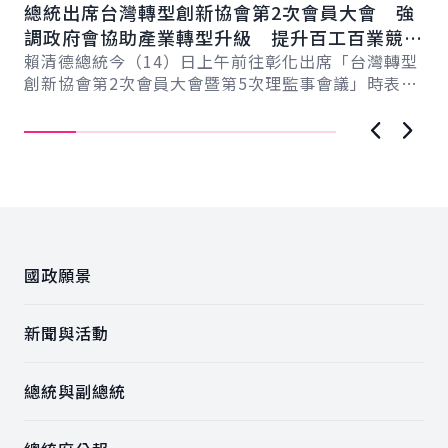
總統出席台灣轉型創新協會第2次會員大會 強
總
總
調政府會協助產業轉型升級 提升百工百業競爭
科
力
賴清德總統今（14）日上午前往彰化出席「台灣轉型
賴
創新協會第2次會員大會暨第5次理監事會議」時表
臺
示，臺灣超過170萬家中小微企業，為臺灣提供強...
壓
上一張圖
下一
:::
國政願景
新聞與活動
總統與副總統