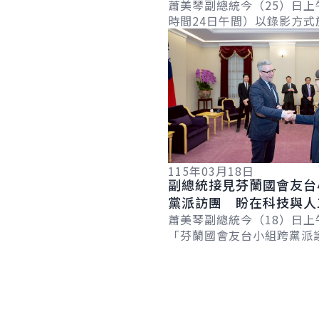
近夥伴攜手合作 確保世
蕭美琴副總統今（25）日上
時間24日午間）以錄影方式
與自由
詳細內容
「國會山莊與矽谷論壇」（Hil
Valley Forum）年度研討會.
115年03月18日
副總統接見芬蘭國會友台
黨派訪團 盼在科技與人
領域深化合作
蕭美琴副總統今（18）日上
「芬蘭國會友台小組跨黨派
團」時表示，臺灣與芬蘭共
與民主的堅定信念，期盼兩
科技與人工智...