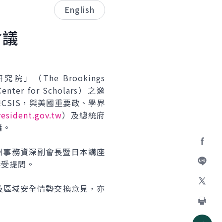
English
會議
The Brookings
nter for Scholars）之邀
CSIS，與美國重要政、學界
esident.gov.tw
）及總統府
播。
IS亞洲事務資深副會長暨日本講座
Facebo
接受提問。
加入好
及區域安全情勢交換意見，亦
X
列印