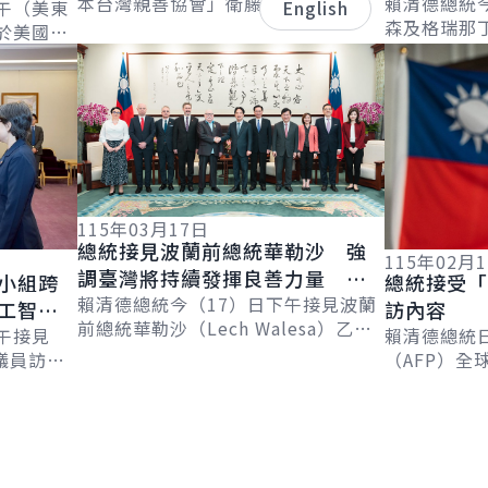
本台灣親善協會」衛藤征士郎會長乙
續拓展邦
賴清德總統
界繁榮
午（美東
English
行，感謝協會長期支持臺灣，促進臺
森及格瑞那
於美國
日在各領域的交流合作。並表示，臺
害管理及移民部
詳細內容
詳細內容
l &
日除在半導...
Leacock
..
115年03月17日
總統接見波蘭前總統華勒沙 強
115年02月
調臺灣將持續發揮良善力量 成
小組跨
總統接受「
為全球民主韌性的貢獻者
賴清德總統今（17）日下午接見波蘭
工智慧
訪內容
前總統華勒沙（Lech Walesa）乙
午接見
賴清德總統
行，感謝其30年來始終和臺灣站在一
議員訪問
（AFP）全球
起，見證民主化歷程並克服各項挑
享對自由
Chetwynd
戰...
國未來在
Jackson