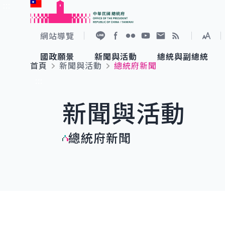
:::
跳到主要內容
中華民國總統府
網站導覽
展開
加入好友
Facebook
Flickr
YouTube
寫信給總統
RSS
國政願景
新聞與活動
總統與副總統
首頁
新聞與活動
總統府新聞
國政願景
新聞與活動
總統與副總統
參觀總統府
:::
新聞與活動
國家氣候變遷對策委員會
總統府新聞
賴清德總統
參觀資訊
總統府新聞
重要談話
影音頻道