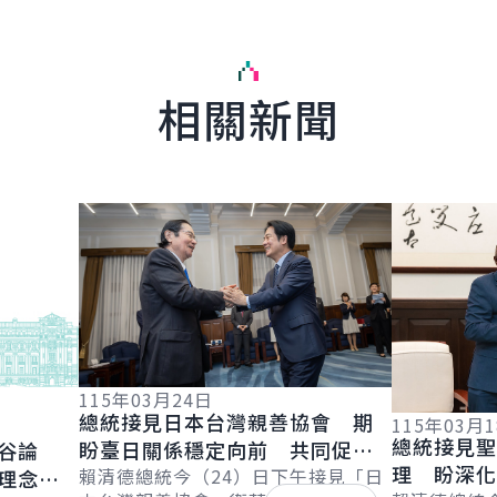
相關新聞
English
詳細內容
詳細內容
115年03月24日
總統接見日本台灣親善協會 期
115年03月
總統接見
盼臺日關係穩定向前 共同促進
谷論
理 盼深
區域經濟繁榮發展
賴清德總統今（24）日下午接見「日
理念相