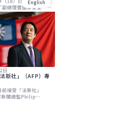
誼
今（18）日下午接見聖文
English
丁副總理暨國家安全、災
長李考克（St. Claire
）伉儷乙行時表...
12日
法新社」（AFP）專
日前接受「法新社」
新聞總監Philip
及台北分社社長Allison
專訪，針對臺歐、...