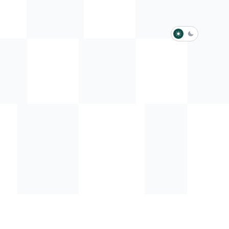
淺色模式
深色模式
防衛韌性委員會
動行程
歷任總統與副總統
展覽