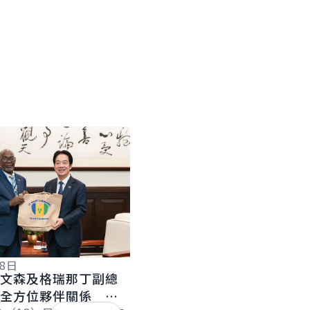
English
18日
聖文森及格瑞那丁副總
化全方位夥伴關係 持