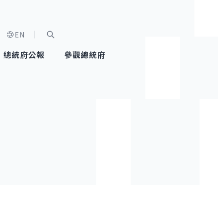
EN
字級選單
展開關鍵字搜尋
總統府公報
參觀總統府
健康台灣推動委員會
總統令
蕭美琴副總統
建築風華
全社會
每日活
行憲後
總統府
外交
網路相簿
國防