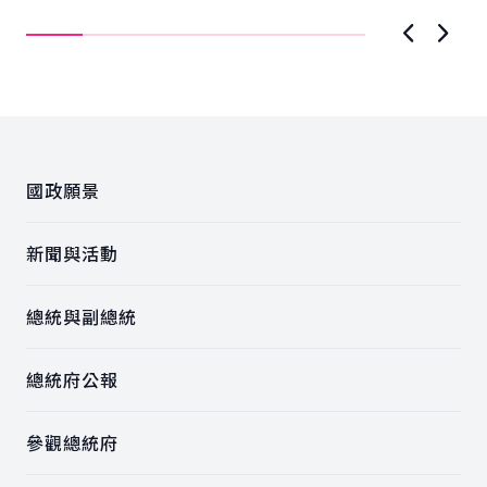
Valley Forum）年度研討會...
上一張圖
下一
:::
國政願景
新聞與活動
總統與副總統
總統府公報
參觀總統府