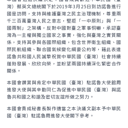
灣）蔡英文總統閣下於2019年3月25日到訪諾魯進行
國是訪問，支持與維護臺灣之民主治理機制，尊重兩
千三百萬臺灣人民之意志，堅拒「一中原則」與「一
國兩制」之架構，反對中國對臺之軍事恫嚇，承認臺
灣為一主權與獨立國家之事實，強化與臺灣之實質關
係，支持其參與各國際組織，包含世界衛生組織、國
際民航組織、聯合國氣候變化綱要公約等，藉此表達
諾魯共和國人民誠摯祝賀中華民國（臺灣）社會持續
蓬勃發展、欣欣向榮，並盼望兩國持續深化緊密合作
關係。
本國會讚賞與肯定中華民國（臺灣）駐諾魯大使館周
進發大使與其辛勤同仁為促進中華民國（臺灣）與諾
魯共和國之和諧及密切友誼所做之努力。
本國會責成秘書長製作適當之本決議文副本予中華民
國（臺灣）駐諾魯周進發大使閣下參考。