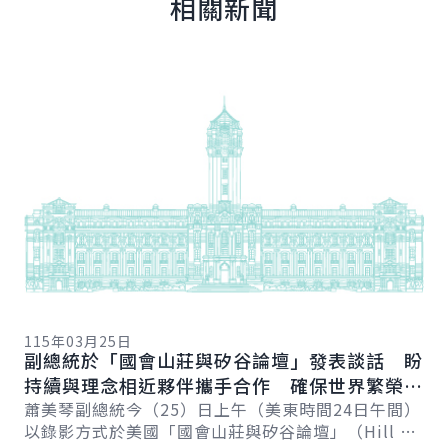
相關新聞
詳細內容
詳
11
總
115年03月25日
向
副總統於「國會山莊與矽谷論壇」發表談話 盼
賴
總
持續與理念相近夥伴攜手合作 確保世界繁榮與
會
自由
蕭美琴副總統今（25）日上午（美東時間24日午間）
促
以錄影方式於美國「國會山莊與矽谷論壇」（Hill &
導..