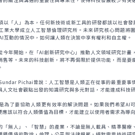
會的關注與溝通的重要性與專業性，使得科技發展較少有突
以「人」為本，任何新技術或新工具的研發都該以社會發展做
尼黑工業大學成立人工智慧倫理研究所。未來研究核心問題將
AI互動的情況中，如何讓人類在決策中享有權利和自主權。
從今年開始，在「AI創新研究中心」推動人文領域研究計畫
銷售等。未來的科技創新，將不再侷限於提供功能，而是要
。
長 Sundar Pichai曾說：人工智慧是人類正在從事的最重
具人文社會觀點出發的知識研究與多元對話，才能達成科技
I是為了要協助人類更有效率的解決問題。如果我們希望AI
，便應該以符合人類價值為目標，才能建立以使用者需求為導
的「無人」、「智慧」的產業，不論是無人載具、精準醫療
種種價值的取捨，倫理、公平與法律規範，絕對需要技術研