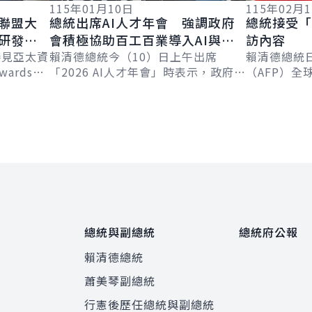
115年01月10日
115年02月
聯盟大
總統出席AI人才年會 強調政府
總統接受「
研發與
會積極協助百工百業導入AI與培
訪內容
接見亞太資
育人才 以厚植國家競爭力
賴清德總統今（10）日上午出席
賴清德總統
ards
「2026 AI人才年會」時表示，政府在
（AFP）全球
臺灣於去年
去年提出「AI新十大建設」，各部門
Chetwynd
對AI人才培育不遺餘力，未來在產業
Jackson
端...
總統與副總統
總統府公報
賴清德總統
蕭美琴副總統
程
行憲後歷任總統與副總統