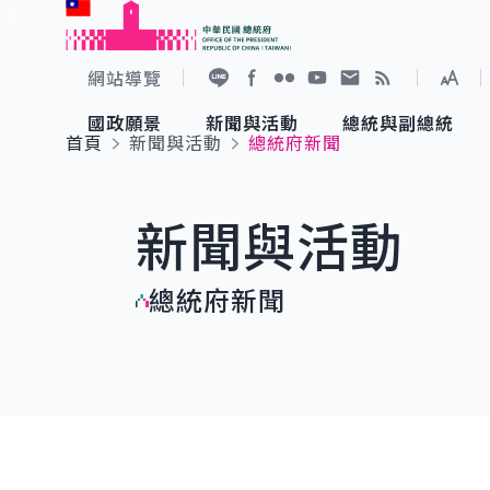
:::
跳到主要內容
中華民國總統府
網站導覽
展開
加入好友
Facebook
Flickr
YouTube
寫信給總統
RSS
國政願景
新聞與活動
總統與副總統
首頁
新聞與活動
總統府新聞
國政願景
新聞與活動
總統與副總統
參觀總統府
:::
新聞與活動
國家氣候變遷對策委員會
總統府新聞
賴清德總統
參觀資訊
總統府新聞
重要談話
影音頻道