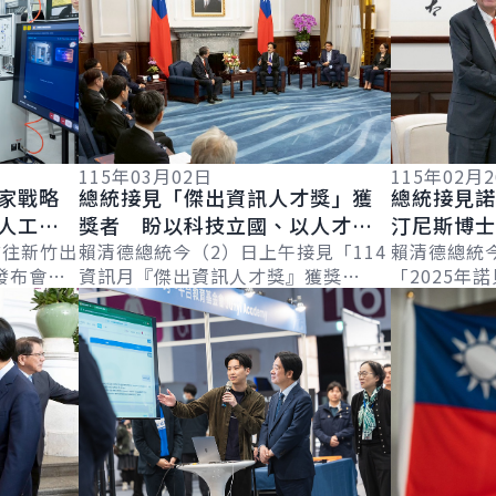
115年03月02日
115年02月
家戰略
總統接見「傑出資訊人才獎」獲
總統接見
人工智
獎者 盼以科技立國、以人才強
汀尼斯博
 強化
前往新竹出
國 讓世界看見臺灣科技實力與
賴清德總統今（2）日上午接見「114
量子科技
賴清德總統
發布會」
資訊月『傑出資訊人才獎』獲獎
「2025年
價值
合作
詳細內容
詳細內容
潮，政府
者」，肯定得獎人的努力和付出，讓
馬汀尼斯（Joh
的「AI
臺灣在全球數位轉型浪潮中不斷累積
士」，肯定其
實力，穩健前...