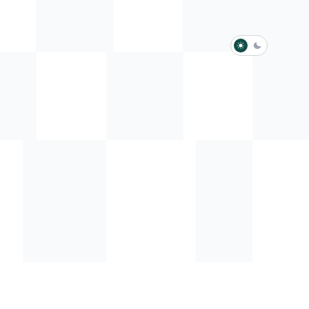
淺色模式
深色模式
防衛韌性委員會
動行程
歷任總統與副總統
展覽