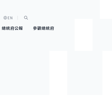
EN
字級選單
展開關鍵字搜尋
總統府公報
參觀總統府
健康台灣推動委員會
總統令
蕭美琴副總統
建築風華
全社會
每日活
行憲後
總統府
外交
網路相簿
國防