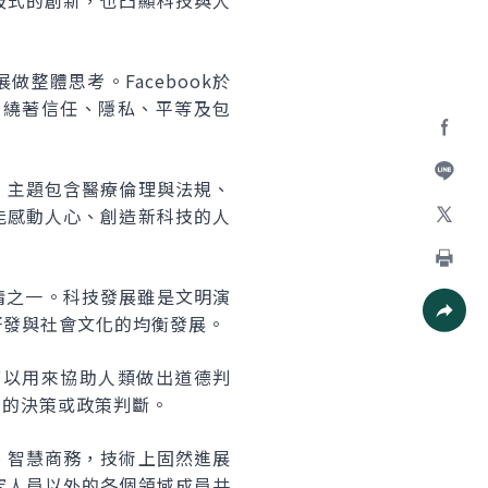
破式的創新，也凸顯科技與人
整體思考。Facebook於
圍繞著信任、隱私、平等及包
Facebo
，主題包含醫療倫理與法規、
加入好
能感動人心、創造新科技的人
X
列印
要事情之一。科技發展雖是文明演
研發與社會文化的均衡發展。
社群分
可以用來協助人類做出道德判
向的決策或政策判斷。
、智慧商務，技術上固然進展
究人員以外的各個領域成員共