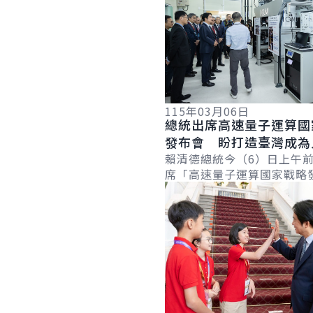
115年03月06日
總統出席高速量子運算國
發布會 盼打造臺灣成為
慧時代創新創業的生態系
賴清德總統今（6）日上午
席「高速量子運算國家戰略
國際競爭力
詳細內容
時表示，為迎接科技的新浪
提出結合人工智慧與量子運算
新十大建...