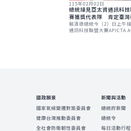
115年02月02日
總統接見亞太資通訊科技
賽獲獎代表隊 肯定臺灣
創新實力刷新大會紀錄
賴清德總統今（2）日上午
通訊科技聯盟大賽APICTA Aw
2025獲獎代表隊時表示，
賽事勇奪10金、8銀、6銅...
:::
國政願景
新聞與活動
國家氣候變遷對策委員會
總統府新聞
健康台灣推動委員會
總統令
全社會防衛韌性委員會
每日活動行