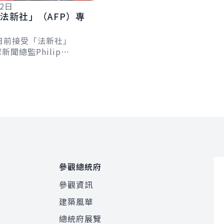
12日
法新社」（AFP）專
日前接受「法新社」
新聞總監Philip
及台北分社社長Allison
專訪，針對臺歐、...
參觀總統府
參觀資訊
建築風華
總統府展覽