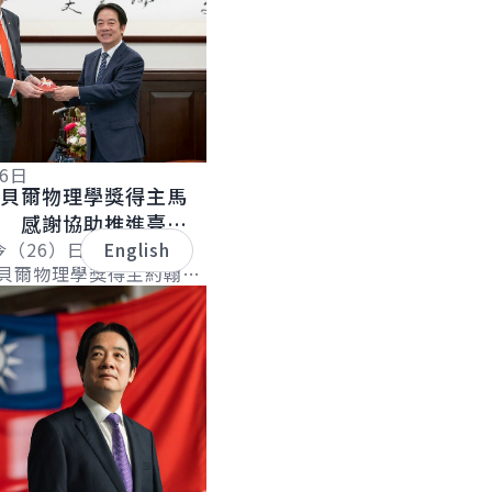
26日
諾貝爾物理學獎得主馬
士 感謝協助推進臺灣
發展 盼持續強化國際
今（26）日上午接見
English
諾貝爾物理學獎得主約翰．
n M. Martinis）博
開創「量子霸權」...