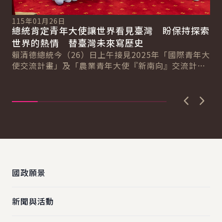
115年01月26日
總統肯定青年大使讓世界看見臺灣 盼保持探索
11
副
世界的熱情 替臺灣未來寫歷史
總
化
賴清德總統今（26）日上午接見2025年「國際青年大
使交流計畫」及「農業青年大使『新南向』交流計
蕭
畫」訪團，肯定青年大使出訪期間展現的熱情與專...
畫
信
示..
上一張圖
下一
:::
國政願景
新聞與活動