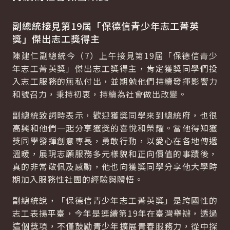
副總統接見第19屆「保德信青少年志工菁英
獎」傑出志工獎得主
陳建仁副總統今（7）上午接見第19屆「保德信青少
年志工菁英獎」傑出志工獎得主，肯定獲獎同學們投
入志工服務的無私付出，並期勉他們持續發揮影響力
和號召力，秉持初衷，持續為社會做出改變。
副總統致詞時表示，歡迎獲獎同學來到總統府，也很
高興和他們一起分享獲獎的喜悅和榮耀。當他得知獲
獎同學發揮創意專長，勇敢行動，以愛心在各地傳遞
溫暖，展現志願服務多元樣貌和正向價值的事蹟後，
真的非常敬佩及感動，他也向獲獎同學分享他大學時
期加入服務性社團的經驗與體悟。
副總統說，「保德信青少年志工菁英獎」是跨國性的
志工表揚平臺，今年是連續第19年在臺灣舉辦，透過
這個獎項，不僅鼓勵青少年擴展青春服務力，從中探