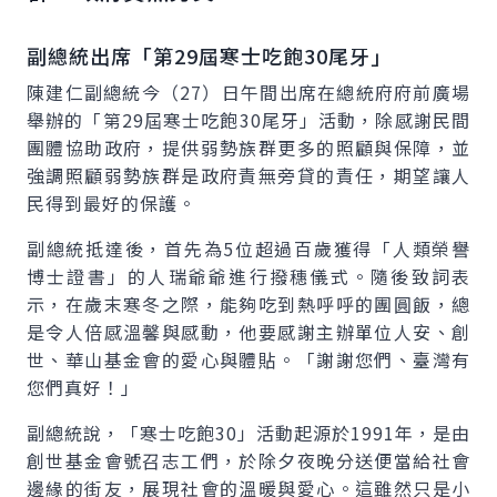
副總統出席「第29屆寒士吃飽30尾牙」
陳建仁副總統今（27）日午間出席在總統府府前廣場
舉辦的「第29屆寒士吃飽30尾牙」活動，除感謝民間
團體協助政府，提供弱勢族群更多的照顧與保障，並
強調照顧弱勢族群是政府責無旁貸的責任，期望讓人
民得到最好的保護。
副總統抵達後，首先為5位超過百歲獲得「人類榮譽
博士證書」的人瑞爺爺進行撥穗儀式。隨後致詞表
示，在歲末寒冬之際，能夠吃到熱呼呼的團圓飯，總
是令人倍感溫馨與感動，他要感謝主辦單位人安、創
世、華山基金會的愛心與體貼。「謝謝您們、臺灣有
您們真好！」
副總統說，「寒士吃飽30」活動起源於1991年，是由
創世基金會號召志工們，於除夕夜晚分送便當給社會
邊緣的街友，展現社會的溫暖與愛心。這雖然只是小