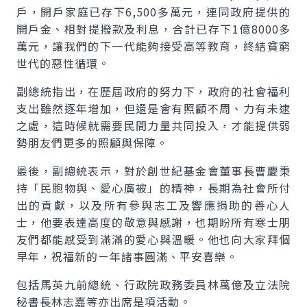
戶，開戶家庭已存下6,500多萬元，連同政府提供的
開戶金、相對提撥款及利息，合計已存下1億8000多
萬元，讓我們的下一代能夠接受高等教育，終結貧窮
世代的惡性循環。
副總統指出，在歷屆政府的努力下，政府的社會福利
支出雖然逐年增加，但還是會有照顧不周、力有未逮
之處，這時候就需要民間力量共同投入，才能提供弱
勢朋友們更多的照顧與保障。
最後，副總統表示，對於創世紀基金會董事長曹慶秉
持「民胞物與、愛心廣被」的精神，長期為社會所付
出的貢獻，以及所有參與志工及響應捐助的善心人
士，他要表達高度的敬意與感謝，也期盼所有寒士朋
友們都能感受到滿滿的愛心與溫暖。他也向大家拜個
早年，祝福新的ㄧ年諸事圓滿、平安喜樂。
包括馬英九前總統、行政院政務委員林萬億及立法院
秘書長林志嘉等亦出席是項活動。