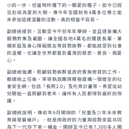
小的一步，但當時所種下的一顆愛的種子，如今已經
茁壯成為愛的大樹，像今年全國就有4萬多位寒士能
來參加這樣溫馨的活動，真的相當不容易。
副總統提到，活動至今不但年年舉辦，並且逐漸擴大
服務對象及範圍，讓全國各地4萬名的獨居長輩、單
親家庭及身心障礙朋友等弱勢族群，都能感受到社會
的溫暖，也讓全世界都看到臺灣的慈悲、善良、與愛
心。
副總統強調，照顧弱勢族群是政府責無旁貸的工作，
蔡總統上任後，率領執政團隊積極建構一個健全的社
會安全網，包括「長照2.0」及托育計畫等，希望從幼
兒開始一直照顧到老年，讓所有人民都得到最好的保
護。
副總統說明，像前年6月開辦的「兒童及少年未來教
育與發展帳戶」，就是用政府的力量與弱勢家庭共同
為下一代存下第一桶金。開辦至今已有7,300多人開