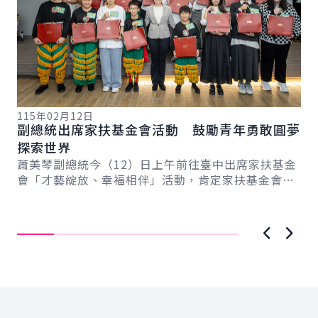
115年02月12日
副總統出席家扶基金會活動 鼓勵青年勇敢圓夢
11
探索世界
副
蕭美琴副總統今（12）日上午前往臺中出席家扶基金
總
打
會「才藝綻放、幸福相伴」活動，肯定家扶基金會是
蕭
政府的重要夥伴之一，陪伴及幫助許多年輕人完成
身
夢...
「
主..
上一張圖
下一
:::