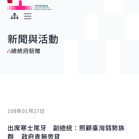
:::
:::
跳到主要內容
中華民國總統府
展開選單
新聞與活動
總統府新聞
108年01月27日
出席寒士尾牙 副總統：照顧臺灣弱勢族
群 政府責無旁貸