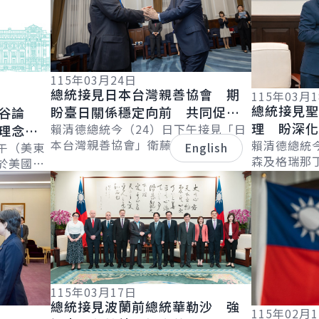
115年03月24日
總統接見日本台灣親善協會 期
115年03月
總統接見
盼臺日關係穩定向前 共同促進
谷論
理 盼深
區域經濟繁榮發展
賴清德總統今（24）日下午接見「日
理念相
本台灣親善協會」衛藤征士郎會長乙
續拓展邦
賴清德總統
界繁榮
午（美東
English
行，感謝協會長期支持臺灣，促進臺
森及格瑞那
於美國
日在各領域的交流合作。並表示，臺
害管理及移民部
詳細內容
詳細內容
l &
日除在半導...
Leacock
..
115年03月17日
總統接見波蘭前總統華勒沙 強
115年02月