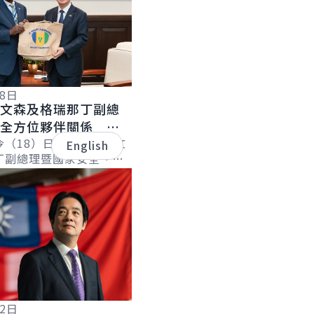
18日
聖文森及格瑞那丁副總
化全方位夥伴關係 持
誼
今（18）日下午接見聖文
English
丁副總理暨國家安全、災
長李考克（St. Claire
）伉儷乙行時表...
12日