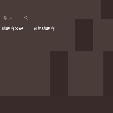
EN
字級選單
展開關鍵字搜尋
總統府公報
參觀總統府
健康台灣推動委員會
總統令
蕭美琴副總統
建築風華
全社會
每日活
行憲後
總統府
外交
網路相簿
國防