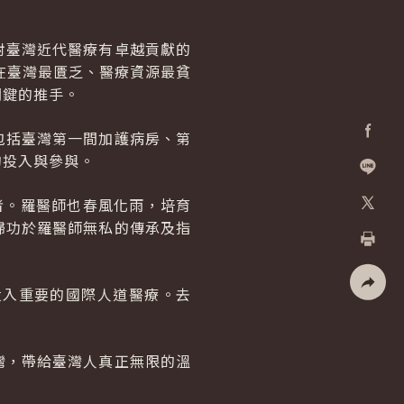
對臺灣近代醫療有卓越貢獻的
在臺灣最匱乏、醫療資源最貧
關鍵的推手。
包括臺灣第一間加護病房、第
Facebo
的投入與參與。
加入好
者。羅醫師也春風化雨，培育
歸功於羅醫師無私的傳承及指
X
列印
投入重要的國際人道醫療。去
社群分
灣，帶給臺灣人真正無限的溫