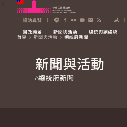
:::
跳到主要內容
中華民國總統府
網站導覽
展開
加入好友
Facebook
Flickr
YouTube
寫信給總統
RSS
國政願景
新聞與活動
總統與副總統
首頁
新聞與活動
總統府新聞
國政願景
新聞與活動
總統與副總統
參觀總統府
:::
新聞與活動
國家氣候變遷對策委員會
總統府新聞
賴清德總統
參觀資訊
總統府新聞
重要談話
影音頻道