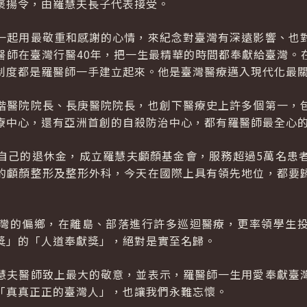
褒揚令，由羅慧夫長子代表接受。
一起用最敬重和感謝的心情，來紀念對臺灣有深遠影響、也
醫師在臺灣行醫40年，把一生最精華的時間都奉獻給臺灣。
制度都是羅醫師一手建立起來。他是臺灣醫療邁入現代化最
偕醫院院長、長庚醫院院長，也創下醫療史上許多個第一，
療中心，還有亞洲首創的自殺防治中心，都有羅醫師最全心
自己的退休金，成立羅慧夫顱顏基金會，服務超過5萬名患
的顱顏整形及整形外科，今天在國際上具有領先地位，都要
灣的偏鄉，在離島、部落進行許多巡迴醫療，更率領學生
獎」的「人道奉獻獎」，絕對是實至名歸。
慧夫醫師致上最大的敬意，並表示，羅醫師一生用愛奉獻臺
「真真正正的臺灣人」，也讓我們永難忘懷。