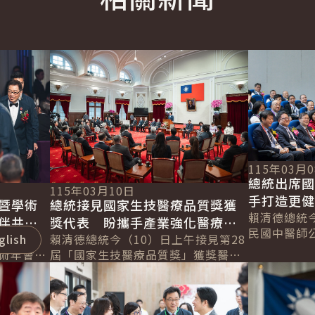
詳細內容
詳細內容
115年03月
總統出席
115年03月10日
手打造更
暨學術
總統接見國家生技醫療品質獎獲
共同為國
賴清德總統
伴共同
獎代表 盼攜手產業強化醫療韌
民國中醫師
出席
glish
性 讓臺灣技術走向國際
賴清德總統今（10）日上午接見第28
屆國醫節暨2
學術年會晚
屆「國家生技醫療品質獎」獲獎醫護
大會」時表
詳細內容
詳細內容
社區服務
機構暨生醫產業代表，感謝所有獲獎
3....
醫界夥伴
機構對臺灣生技醫療發展的貢獻。並
表示，生...