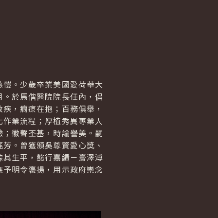
慈愷。少歲卒業美國愛荷華大
月。於馬偕醫院院長任內，倡
救疾，痌瘝在抱；百務俱舉，
化作業流程；厚植秀異專業人
驗；徽聲丕基，時論譽美。嗣
搖芳。曾獲頒吳尊賢愛心獎、
綜其生平，懿行嘉績－膏澤溥
應予明令褒揚，用示政府崇念