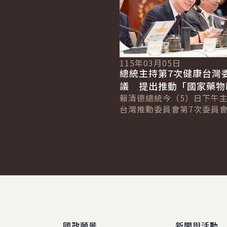
115年03月05日
總統主持第7次健康台灣
議 提出推動「國家藥物
備計畫」 強化藥品供應
賴清德總統今（5）日下午
台灣推動委員會第7次委員
示，政府將推動為期4年的
韌性整備計畫」，投入240
算，以...
:::
國政願景
新聞與活動