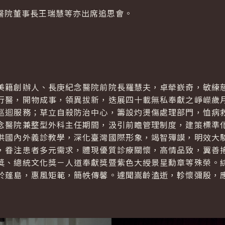
醫院董事長王瑞慧等亦出席追思會。
美籍創辦人、長庚紀念醫院前院長羅慧夫，卓犖嶔奇，敏練
行醫，開物成事，領異拔新，迭展四十載無私奉獻之崢嶸歲
巡迴服務；草立自殺防治中心，籌設灼燙傷處理部門，恤病
念醫院兼整型外科主任期間，汲引前瞻管理制度，建策標準
供國內外義診教學，深化臺灣國際形象，竭智殫謨，明效大
，眷注患者多元需求，體現優質診療關懷，高情品致，翼善
獎、總統文化獎－人道奉獻獎暨紫色大綬景星勳章等殊榮。
於蓬島，惠風矩範，簡帙傳馨。遽聞嵩齡溘逝，軫懷彌殷，