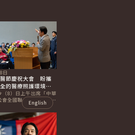
08日
國醫節慶祝大會 盼攜
健全的醫療照護環境
人健康努力
今（8）日上午出席「中華
公會全國聯合會慶祝第96
English
026國際中醫藥臨床學術
示，政府將持續推動長照