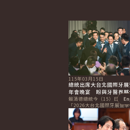
詳細內容
115年03月15日
總統出席大台北國際牙展
年會晚宴 盼與牙醫界夥
朝全民健康的目標邁進
賴清德總統今（15）日晚間
En
「2026大台北國際牙展暨
詳細內容
宴」，肯定牙醫界長期投入
民眾的精神，期盼未來與牙
共同努力，...