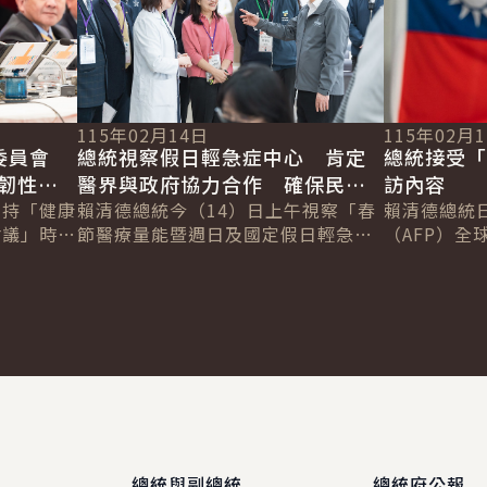
115年02月14日
115年02月
委員會
總統視察假日輕急症中心 肯定
總統接受「
韌性整
醫界與政府協力合作 確保民眾
訪內容
韌性
主持「健康
春節期間獲得妥善醫療照護
賴清德總統今（14）日上午視察「春
賴清德總統
會議」時表
節醫療量能暨週日及國定假日輕急症
（AFP）全球
「國家藥物
中心（UCC）」，肯定衛福部及醫界
Chetwynd
億元預
團隊提前因應急診壅塞問題，結合各
Jackson
級醫院與...
總統與副總統
總統府公報