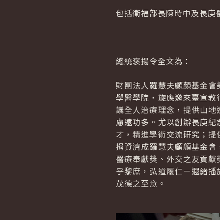
包括衛福部長陳時中及長庚
總統褒揚令全文為：
財團法人羅慧夫顱顏基金會
學醫學院，旋應邀來臺宣教
議全人治療理念，提供山地
慮遠功多。尤以創辦長庚紀
才，精進學術交流研究；提
捐資濟成羅慧夫顱顏基金會
醫療奉獻獎、外交之友貢獻
乎黎庶，弘道履仁－遐緒播
茂德之至意。