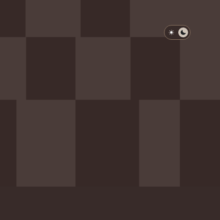
淺色模式
深色模式
防衛韌性委員會
動行程
歷任總統與副總統
展覽