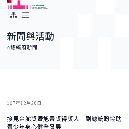
:::
:::
跳到主要內容
中華民國總統府
展開選單
新聞與活動
總統府新聞
107年12月20日
接見金舵獎暨旭青獎得獎人 副總統盼協助
青少年身心健全發展