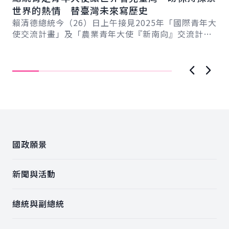
11
副
世界的熱情 替臺灣未來寫歷史
總
化
賴清德總統今（26）日上午接見2025年「國際青年大
使交流計畫」及「農業青年大使『新南向』交流計
蕭
畫」訪團，肯定青年大使出訪期間展現的熱情與專...
畫
信
示..
上一張圖
下一
:::
國政願景
新聞與活動
總統與副總統