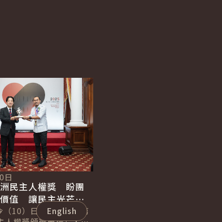
English
10日
亞洲民主人權獎 盼團
世價值 讓民主光芒持
世界
今（10）日上午出席「第
English
民主人權獎頒獎典禮」，親