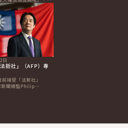
本屆得主「印尼法律援助
（PBHI）在逆境中堅守
12日
法新社」（AFP）專
日前接受「法新社」
新聞總監Philip
及台北分社社長Allison
專訪，針對臺歐、...