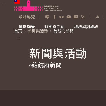
:::
跳到主要內容
中華民國總統府
網站導覽
展開
加入好友
Facebook
Flickr
YouTube
寫信給總統
RSS
國政願景
新聞與活動
總統與副總統
首頁
新聞與活動
總統府新聞
國政願景
新聞與活動
總統與副總統
參觀總統府
:::
新聞與活動
國家氣候變遷對策委員會
總統府新聞
賴清德總統
參觀資訊
總統府新聞
重要談話
影音頻道