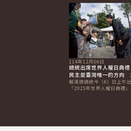
民主化的貢獻與付出。並強
詳細內容
如今的民主...
114年12月06日
總統出席世界人權日典
民主是臺灣唯一的方向 
守和平、人權與法治價值
賴清德總統今（6）日上午
「2025年世界人權日典禮
難者前輩堅持自由與民主信
灣人民走出威權陰影，走向
由民主。未來...
:::