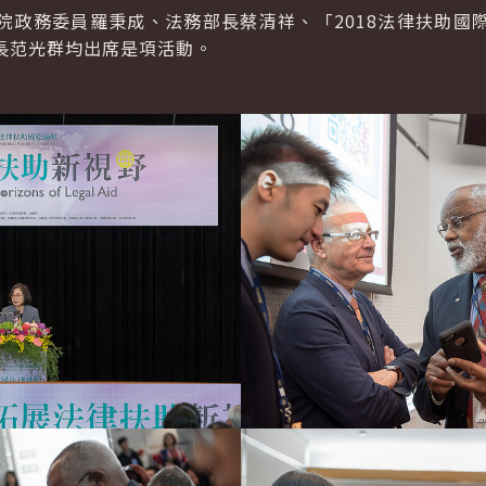
院政務委員羅秉成、法務部長蔡清祥、「2018法律扶助國
長范光群均出席是項活動。