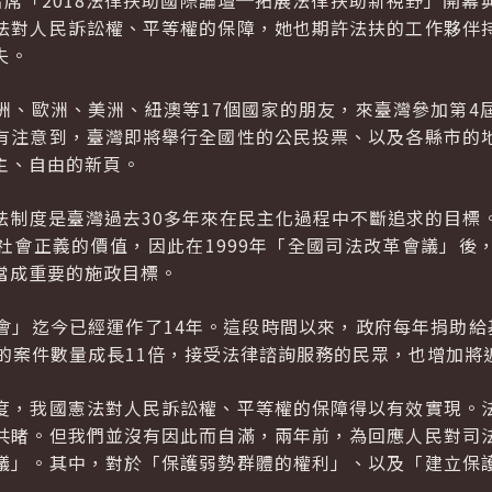
出席「2018法律扶助國際論壇─拓展法律扶助新視野」開幕
法對人民訴訟權、平等權的保障，她也期許法扶的工作夥伴
失。
洲、歐洲、美洲、紐澳等17個國家的朋友，來臺灣參加第4
有注意到，臺灣即將舉行全國性的公民投票、以及各縣市的
主、自由的新頁。
法制度是臺灣過去30多年來在民主化過程中不斷追求的目標
社會正義的價值，因此在1999年「全國司法改革會議」後
當成重要的施政目標。
會」迄今已經運作了14年。這段時間以來，政府每年捐助給
的案件數量成長11倍，接受法律諮詢服務的民眾，也增加將近
度，我國憲法對人民訴訟權、平等權的保障得以有效實現。
共睹。但我們並沒有因此而自滿，兩年前，為回應人民對司
議」。其中，對於「保護弱勢群體的權利」、以及「建立保