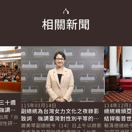
相關新聞
詳細內容
詳細內容
三十週
115年03月14日
114年12月
強調臺
副總統為台灣女力文化之夜錄影
總統親頒
家安全
出席「台
致詞 強調臺灣對性別平等的具
結捍衛普
韌性研討
體承諾 盼與全球夥伴打造「不
蕭美琴副總統今（14）日上午以錄影
續照亮全
賴清德總統
輩為臺灣
方式為外交部於紐約舉辦之「台灣性
20屆亞洲