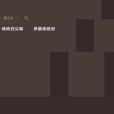
EN
字級選單
展開關鍵字搜尋
總統府公報
參觀總統府
健康台灣推動委員會
總統令
蕭美琴副總統
建築風華
全社會
每日活
行憲後
總統府
外交
網路相簿
國防