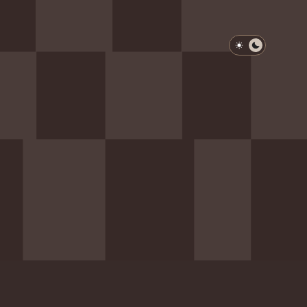
淺色模式
深色模式
防衛韌性委員會
動行程
歷任總統與副總統
展覽