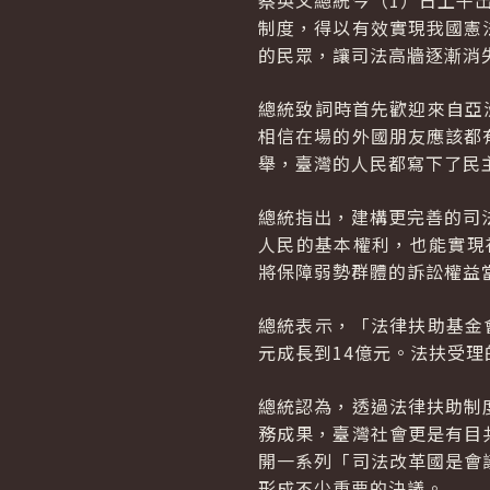
蔡英文總統今（1）日上午
制度，得以有效實現我國憲
的民眾，讓司法高牆逐漸消
總統致詞時首先歡迎來自亞
相信在場的外國朋友應該都
舉，臺灣的人民都寫下了民
總統指出，建構更完善的司
人民的基本權利，也能實現
將保障弱勢群體的訴訟權益
總統表示，「法律扶助基金
元成長到14億元。法扶受理
總統認為，透過法律扶助制
務成果，臺灣社會更是有目
開一系列「司法改革國是會
形成不少重要的決議。