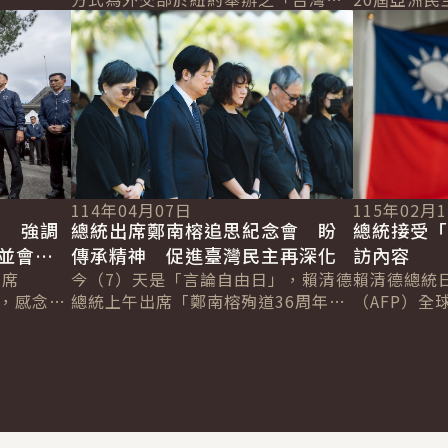
遺漏任何人」的世界
調，臺灣
詳細內容
詳細內容
別平等週－台灣女力文化之夜」活動
頒獎項肯定
致詞時表示，臺灣雖然非聯合國會員
與人權協會」
國，但一直...
人權...
114年04月07日
115年02月
禮 強調
總統出席鄭南榕追思紀念會 盼
總統接受「
並會堅
傳承精神 促進臺灣民主再深化
訪內容
出席
今（7）天是「言論自由日」，賴清德
賴清德總統
」，感念受
總統上午出席「鄭南榕殉道36周年追
（AFP）全球
念，讓臺
思紀念會」，感念鄭南榕先生為臺灣
Chetwynd
今日的自
民主奮鬥的勇氣與犧牲。並表示，身
Jackson
為總統，...