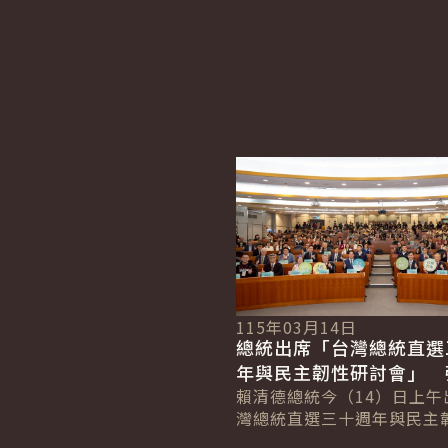
詳細內容
115年03月14日
總統出席「台灣總統直選
年與民主韌性研討會」 
灣必須堅持民主 確保國
賴清德總統今（14）日上午
灣總統直選三十週年與民主
與民主永續
會」，感念臺灣民主運動前