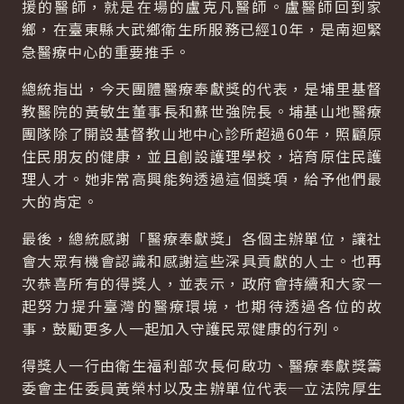
援的醫師，就是在場的盧克凡醫師。盧醫師回到家
鄉，在臺東縣大武鄉衛生所服務已經10年，是南迴緊
急醫療中心的重要推手。
總統指出，今天團體醫療奉獻獎的代表，是埔里基督
教醫院的黃敏生董事長和蘇世強院長。埔基山地醫療
團隊除了開設基督教山地中心診所超過60年，照顧原
住民朋友的健康，並且創設護理學校，培育原住民護
理人才。她非常高興能夠透過這個獎項，給予他們最
大的肯定。
最後，總統感謝「醫療奉獻獎」各個主辦單位，讓社
會大眾有機會認識和感謝這些深具貢獻的人士。也再
次恭喜所有的得獎人，並表示，政府會持續和大家一
起努力提升臺灣的醫療環境，也期待透過各位的故
事，鼓勵更多人一起加入守護民眾健康的行列。
得獎人一行由衛生福利部次長何啟功、醫療奉獻獎籌
委會主任委員黃榮村以及主辦單位代表─立法院厚生