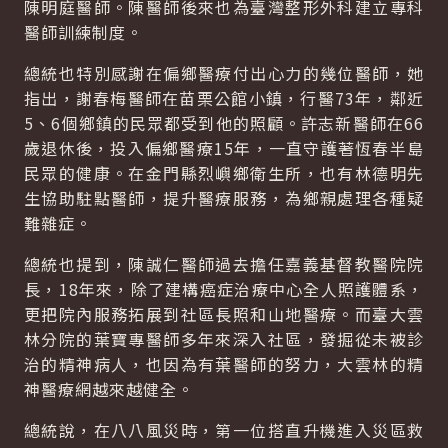
陳明庭醫師。陳醫師後來也為臺灣整形外科建立專科
醫師訓練制度。
總統也特別感謝在偏鄉醫療付出心力的幾位醫師，她
指出，謝春梅醫師在苗栗公館小鎮，行醫73年，鄰近
5、6個鄉鎮的民眾都受到他的照顧。許志新醫師在66
歲退休後，投入偏鄉醫療15年，一直守護著恆春半島
民眾的健康。在金門縣烈嶼鄉衛生所，也有林德明先
生協助駐點醫師，提升醫療服務，為鄉親處理各種疑
難雜症。
總統也提到，陳誠仁醫師過去擔任嘉義基督教醫院院
長，18年來，除了建構癌症治療中心全人照護體系，
更把院內服務拓展到社區長照和山地醫療。而臺大雲
林分院的葉寶專醫師多年來深入社區，發掘從未被診
治的精神病人，也因為有葉醫師的努力，大雲林的精
神醫療網越來越健全。
總統說，在八八風災時，第一位搭直升機進入災區救