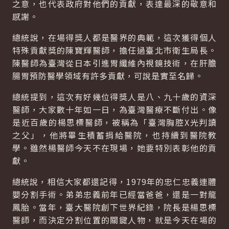
之意，也代表政府對他們的貢獻，表達最深的敬意和
感謝。
總統說，在場得獎人都是醫界的典範，這次獲得個人
特殊貢獻獎的陳寶輝醫師，擔任過臺北市衛生局長。
陳醫師為臺灣從日本引進胃纖維內視鏡技術，在肝膽
腸胃預防醫學領域有許多貢獻，可說是實至名歸。
總統提到，這次有好幾位得獎人是八、九十歲的資深
醫師，大家數十年如一日，為臺灣醫療不斷付出。像
是近百歲的楊思標醫師，被稱為「臺灣胸腔X光判讀
之父」，他將畢生積蓄捐給醫院，也持續到醫院教
學。雖然楊醫師今天不在現場，她要特別表彰他的貢
獻。
總統說，相信大家都還記得，1979年的忠仁忠義連體
嬰分割手術。弟弟忠義前年已經當爸爸，還是一對龍
鳳胎。當年，臺大醫院創下世界紀錄，院長是楊思標
醫師，而決定分割位置的關鍵人物，就是今天在場的