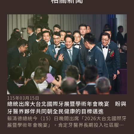
詳細內容
詳
115年03月15日
11
總統出席大台北國際牙展暨學術年會晚宴 盼與
總
總
牙醫界夥伴共同朝全民健康的目標邁進
產
賴清德總統今（15）日晚間出席「2026大台北國際牙
賴
展暨學術年會晚宴」，肯定牙醫界長期投入社區服務
療
民眾的精神，期盼未來與牙醫界夥伴共同努力，...
獲