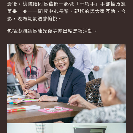
最後，總統陪同長輩們一起做「十巧手」手部操及蠟
筆畫，並一一問候中心長輩，親切的與大家互動、合
影，現場氣氛溫馨愉悅。
包括澎湖縣長陳光復等亦出席是項活動。