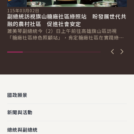
11
副
115年03月02日
探
副總統訪視旗山糖廠社區綠照站 盼發展世代共
蕭
總
融的農村社區 促進社會安定
會
蕭美琴副總統今（2）日上午前往高雄旗山區訪視
政
「糖廠社區綠色照顧站」，肯定糖廠社區在實踐綠色
夢..
照顧的努力，讓社區成為世代共融的大家庭。並表
示，政...
上一張圖
下一
:::
國政願景
新聞與活動
總統與副總統