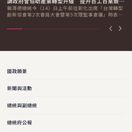
總
調政府會協助產業轉型升級 提升百工百業競爭
臺
力
賴清德總統今（14）日上午前往彰化出席「台灣轉型
國
賴
創新協會第2次會員大會暨第5次理監事會議」時表
運
示，臺灣超過170萬家中小微企業，為臺灣提供強...
潮
建..
上一張圖
下一
:::
國政願景
新聞與活動
總統與副總統
總統府公報