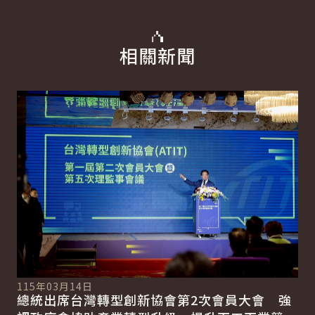
相關新聞
詳細內容
詳
115年03月14日
11
總統出席台灣轉型創新協會第2次會員大會 強
總