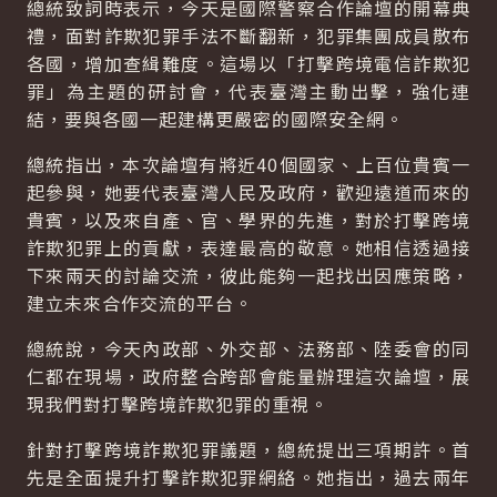
總統致詞時表示，今天是國際警察合作論壇的開幕典
禮，面對詐欺犯罪手法不斷翻新，犯罪集團成員散布
各國，增加查緝難度。這場以「打擊跨境電信詐欺犯
罪」為主題的研討會，代表臺灣主動出擊，強化連
結，要與各國一起建構更嚴密的國際安全網。
總統指出，本次論壇有將近40個國家、上百位貴賓一
起參與，她要代表臺灣人民及政府，歡迎遠道而來的
貴賓，以及來自產、官、學界的先進，對於打擊跨境
詐欺犯罪上的貢獻，表達最高的敬意。她相信透過接
下來兩天的討論交流，彼此能夠一起找出因應策略，
建立未來合作交流的平台。
總統說，今天內政部、外交部、法務部、陸委會的同
仁都在現場，政府整合跨部會能量辦理這次論壇，展
現我們對打擊跨境詐欺犯罪的重視。
針對打擊跨境詐欺犯罪議題，總統提出三項期許。首
先是全面提升打擊詐欺犯罪網絡。她指出，過去兩年