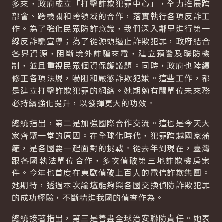
多來，政府成立「打擊詐欺犯罪中心」，全力推展跨
部會、跨機關和跨領域的合作，落實執行各項反詐工
作。為了強化民眾防詐意識，我們深入鄰里進行第一
線反詐騙宣導；為了從源頭遏止詐欺犯罪，政府結合
各界資源，阻斷境外詐騙來電，建立預警及聯防機
制，並且重視民眾個資保護議題。同時，政府也陸續
修正各項法規，嚇阻和嚴懲詐欺犯嫌。這些工作，都
是建立打擊詐欺犯罪的網絡。她期勉有關單位未來務
必持續強化提升，以發揮更大的功效。
總統指出，第二是加強國際合作交流。這也是今天大
家齊聚一堂的原因。在全球化時代，犯罪跨越國家藩
籬，是各國要一起面對的挑戰。從去年到現在，臺灣
跟各國執法單位合作，多次偵破第三地詐欺機房案
件。今年也首度在東歐偵破上百人的電信詐欺集團。
她期待，透過本次論壇能夠與各國交換偵防詐欺犯罪
的成功經驗，不斷精進我國的偵查作為。
總統接著指出，第三是善盡全球治安聯防責任。她表