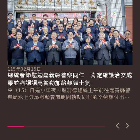
115年02月15日
總統春節慰勉嘉義縣警察同仁 肯定維護治安成
果並強調調高警勤加給鼓舞士氣
11
總
今（15）日是小年夜，賴清德總統上午前往嘉義縣警
總
位
察局水上分局慰勉春節期間執勤同仁的辛勞與付出，
並肯定在治安維護工作上展現亮眼成果。總統指
賴
出，...
局
位
能..
上一張圖
下一