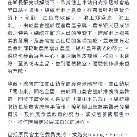
在鄉長張堯城解說下，欣賞池上車站日光穿透穀倉造
型車站。隨後，總統至池上農會，在農會幹部導覽介
紹下，參觀「金色豐收館」。池上鄉盛產「池上
米」，由於農會擅於經營農產品牌，農業觀光已成該
鄉之特色。總統在館方人員的導覽下，瞭解池上鄉農
業的發展，及農會結合社區的各項措施，並表達肯定
農會幹部協助農民增加農產、提升農業觀光的努力 。
總統也參觀展售中心，並採購剝皮辣椒、榨菜、米麵
線、薑黃粉等產品，並到體驗教室，體驗製作爆米香
的樂趣。
隨後，總統前往關山鎮參訪農會米國學校。關山鎮以
「關山米」聞名全國，由於關山農會擅於推廣食農教
育，開發了廣受國人喜愛的「關山米乖乖」。總統聽
取鎮長及農會總幹事簡報，瞭解關山鎮農業觀光發展
概況、及推展食農教育的努力，緊接著參觀展售中
心，操作體驗糙米碾成白米的過程。
包括原民會主任委員夷將．拔路兒Icyang‧Parod、