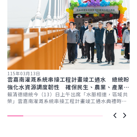
115年03月13日
11
雲嘉南灌溉系統串接工程計畫竣工通水 總統盼
總
總
強化水資源調度韌性 確保民生、農業、產業用
蘭
水穩定
賴清德總統今（13）日上午出席「水脈相連，區域共
力
賴
榮」雲嘉南灌溉系統串接工程計畫竣工通水典禮時表
灣
示，該工程成功串聯曾文－烏山頭水庫與濁水溪，
蘭
讓...
上一張圖
下一