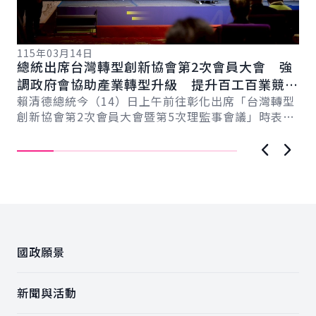
115年03月14日
11
總統出席台灣轉型創新協會第2次會員大會 強
總
總
調政府會協助產業轉型升級 提升百工百業競爭
科
力
賴清德總統今（14）日上午前往彰化出席「台灣轉型
賴
創新協會第2次會員大會暨第5次理監事會議」時表
臺
示，臺灣超過170萬家中小微企業，為臺灣提供強...
壓
上一張圖
下一
:::
國政願景
新聞與活動