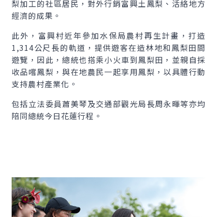
梨加工的社區居民，對外行銷富興土鳳梨、活絡地方
經濟的成果。
此外，富興村近年參加水保局農村再生計畫，打造
1,314公尺長的軌道，提供遊客在造林地和鳳梨田間
遊覽，因此，總統也搭乘小火車到鳳梨田，並親自採
收品嚐鳳梨，與在地農民一起享用鳳梨，以具體行動
支持農村產業化。
包括立法委員蕭美琴及交通部觀光局長周永暉等亦均
陪同總統今日花蓮行程。