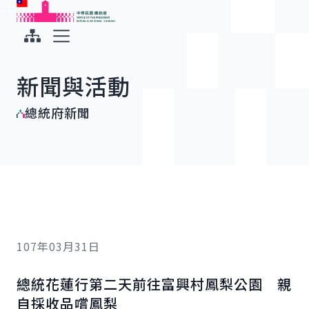
:::
:::
跳到主要內容
中華民國總統府
展開選單
新聞與活動
總統府新聞
107年03月31日
總統花蓮行第二天前往富興村鳳梨公園 親
自採收品嚐鳳梨