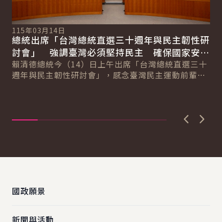
115年03月14日
總統出席「台灣總統直選三十週年與民主韌性研
討會」 強調臺灣必須堅持民主 確保國家安全
11
副
與民主永續
賴清德總統今（14）日上午出席「台灣總統直選三十
總
對
週年與民主韌性研討會」，感念臺灣民主運動前輩為
遺
蕭
臺灣民主化的貢獻與付出。並強調，臺灣如今的民
紐
主...
活
直..
上一張圖
下一
:::
國政願景
新聞與活動