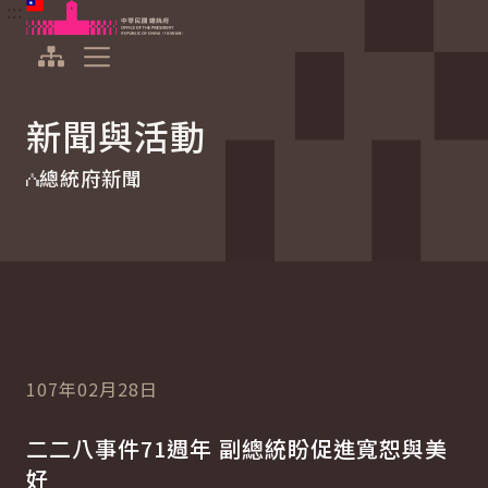
:::
:::
跳到主要內容
中華民國總統府
展開選單
新聞與活動
總統府新聞
107年02月28日
二二八事件71週年 副總統盼促進寬恕與美
好