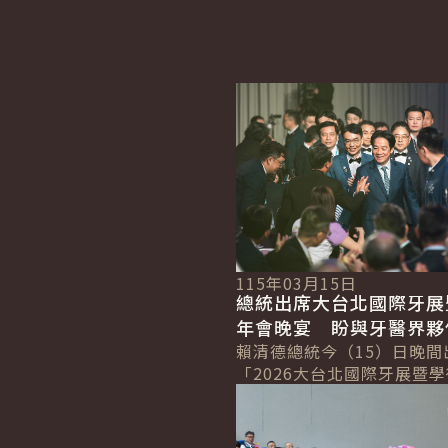
詳細內容
115年03月15日
總統出席大台北國際牙展
年會晚宴 盼與牙醫界夥
朝全民健康的目標邁進
賴清德總統今（15）日晚間
「2026大台北國際牙展暨
詳細內容
宴」，肯定牙醫界長期投入
民眾的精神，期盼未來與牙
共同努力，...