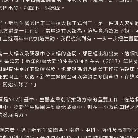
午出席「新竹生物醫學園區第二生技大樓工程開工動土典禮」
園區出發，挑戰下一個高峰。
前，新竹生醫園區第二生技大樓正式開工，是一件讓人感到
地方還是一片荒涼。當年還有人認為，這裡會淪為蚊子館。
加上近兩年來的加速推動，我們從無到有，一步一步把生醫
第一大樓以及研發中心大樓的空間，都已經出租出去。這個
別是延宕十數年的臺大新竹生醫分院也在去（2017）年開
鄉親提供更好的醫療服務，也能夠為園區研發工作提供臨床
正式開工。以後，新竹生醫園區可以容納更多的單位，在這
，開始排隊了。」
區是5+2計畫中，生醫產業創新推動方案的重要工作。在這
其中，從新竹生醫園區到臺北或臺中，都在一小時的車程之
的發展潛力。
體來看，除了新竹生醫園區，南港、中科、南科及高雄等
高齡照護等領域，分別具有特色。利用高鐵和地方交通設施