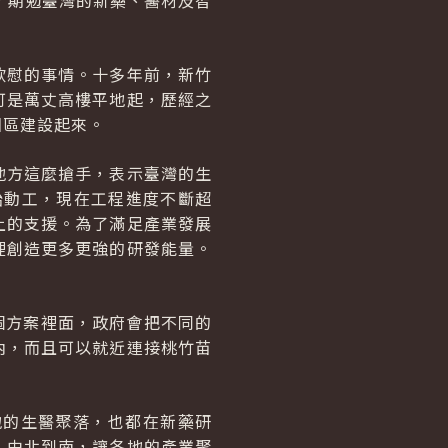
，期勉臺灣的新藥、醫材及智
欣慰的事情。十多年前，新竹
可是萬丈高樓平地起，歷經之
園區建設起來。
地方這麼搶手，表示臺灣的生
始動工，現在工程進度不斷超
上的支援。為了滿足產業發展
裡創造更多更強的研發能量。
個方案裡面，政府會把不同的
內，而且可以就近連接桃竹苗
地的生醫聚落，也都在新藥研
，由北到南，讓各地的產業聚