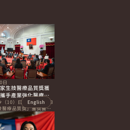
10日
國家生技醫療品質獎獲
盼攜手產業強化醫療韌
灣技術走向國際
（10）日上午接見第28
English
技醫療品質獎」獲獎醫護
產業代表，感謝所有獲獎
生技醫療發展的貢獻。並