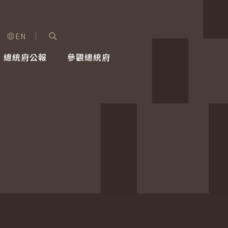
EN
字級選單
展開關鍵字搜尋
總統府公報
參觀總統府
健康台灣推動委員會
總統令
蕭美琴副總統
建築風華
全社會
每日活
行憲後
總統府
外交
網路相簿
國防