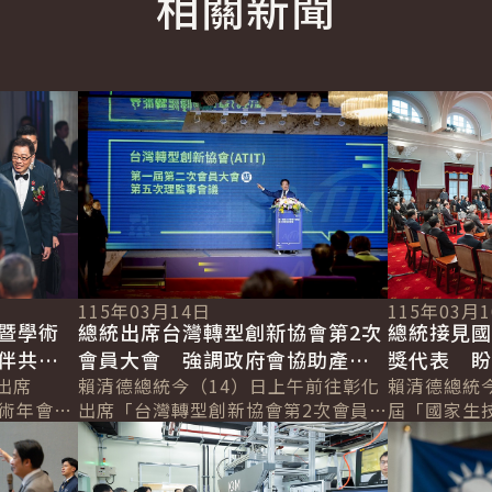
相關新聞
詳細內容
詳細內容
115年03月14日
115年03月
暨學術
總統出席台灣轉型創新協會第2次
總統接見
伴共同
會員大會 強調政府會協助產業
獎代表 
出席
轉型升級 提升百工百業競爭力
賴清德總統今（14）日上午前往彰化
性 讓臺
賴清德總統今
學術年會晚
出席「台灣轉型創新協會第2次會員大
屆「國家生
詳細內容
詳細內容
社區服務
會暨第5次理監事會議」時表示，臺灣
機構暨生醫
醫界夥伴
超過170萬家中小微企業，為臺灣提
機構對臺灣
供強...
表示，生...