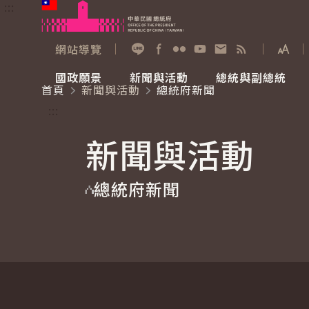
:::
跳到主要內容
中華民國總統府
網站導覽
展開
加入好友
Facebook
Flickr
YouTube
寫信給總統
RSS
國政願景
新聞與活動
總統與副總統
首頁
新聞與活動
總統府新聞
國政願景
新聞與活動
總統與副總統
參觀總統府
:::
新聞與活動
國家氣候變遷對策委員會
總統府新聞
賴清德總統
參觀資訊
總統府新聞
重要談話
影音頻道