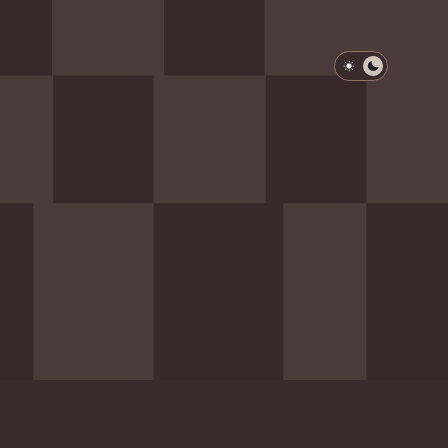
淺色模式
深色模式
防衛韌性委員會
動行程
歷任總統與副總統
展覽