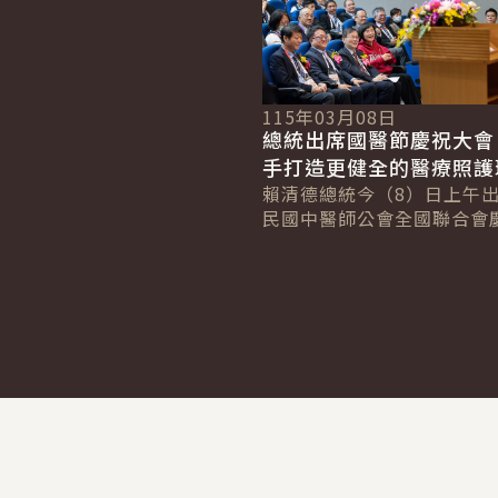
115年03月08日
總統出席國醫節慶祝大會
手打造更健全的醫療照
共同為國人健康努力
賴清德總統今（8）日上午
民國中醫師公會全國聯合會慶
屆國醫節暨2026國際中醫
大會」時表示，政府將持續
3....
:::