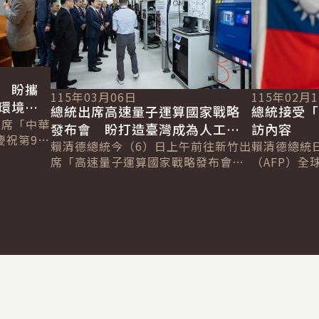
 盼攜
115年03月06日
115年02月
護環境
總統出席高速量子運算國家戰略
總統接受「
出席「中華
發布會 盼打造臺灣成為人工智
訪內容
祝第96
慧時代創新創業的生態系 強化
賴清德總統今（6）日上午前往新竹出
賴清德總統
藥臨床學術
席「高速量子運算國家戰略發布會」
（AFP）全球
國際競爭力
推動長照
時表示，為迎接科技的新浪潮，政府
Chetwynd
提出結合人工智慧與量子運算的「AI
Jackson
新十大建...