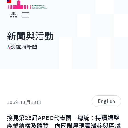
:::
:::
跳到主要內容
中華民國總統府
展開選單
新聞與活動
總統府新聞
English
106年11月13日
接見第25屆
APEC
代表團 總統：持續調整
產業結構及體質 向國際展現臺灣參與區域