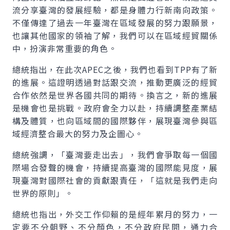
流分享臺灣的發展經驗，都是身體力行新南向政策。
不僅傳達了過去一年臺灣在區域發展的努力跟願景，
也讓其他國家的領袖了解，我們可以在區域經貿關係
中，扮演非常重要的角色。
總統指出，在此次
APEC
之後，我們也看到TPP有了新
的進展。這證明透過對話跟交流，推動更廣泛的經貿
合作依然是世界各國共同的期待。換言之，新的進展
是機會也是挑戰。政府會全力以赴，持續調整產業結
構及體質，也向區域間的國際夥伴，展現臺灣參與區
域經濟整合最大的努力及企圖心。
總統強調，「臺灣要走出去」，我們會爭取每一個國
際場合發聲的機會，持續提高臺灣的國際能見度，展
現臺灣對國際社會的貢獻跟責任，「這就是我們走向
世界的原則」。
總統也指出，外交工作仰賴的是經年累月的努力，一
定要不分朝野、不分顏色，不分政府民間，通力合