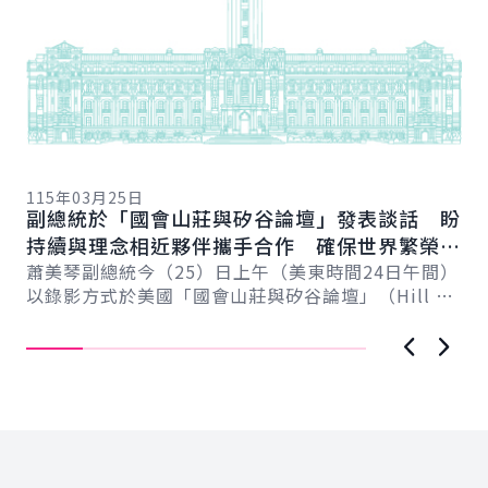
11
總
115年03月25日
向
副總統於「國會山莊與矽谷論壇」發表談話 盼
賴
總
持續與理念相近夥伴攜手合作 確保世界繁榮與
會
自由
蕭美琴副總統今（25）日上午（美東時間24日午間）
促
以錄影方式於美國「國會山莊與矽谷論壇」（Hill &
導..
Valley Forum）年度研討會...
上一張圖
下一
:::