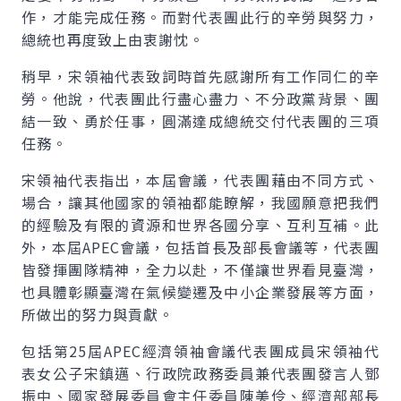
作，才能完成任務。而對代表團此行的辛勞與努力，
總統也再度致上由衷謝忱。
稍早，宋領袖代表致詞時首先感謝所有工作同仁的辛
勞。他說，代表團此行盡心盡力、不分政黨背景、團
結一致、勇於任事，圓滿達成總統交付代表團的三項
任務。
宋領袖代表指出，本屆會議，代表團藉由不同方式、
場合，讓其他國家的領袖都能瞭解，我國願意把我們
的經驗及有限的資源和世界各國分享、互利互補。此
外，本屆
APEC
會議，包括首長及部長會議等，代表團
皆發揮團隊精神，全力以赴，不僅讓世界看見臺灣，
也具體彰顯臺灣在氣候變遷及中小企業發展等方面，
所做出的努力與貢獻。
包括第25屆APEC經濟領袖會議代表團成員宋領袖代
表女公子宋鎮邁、行政院政務委員兼代表團發言人鄧
振中、國家發展委員會主任委員陳美伶、經濟部部長