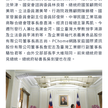
沈榮津、國安會諮詢委員林良蓉、總統府國策顧問何
美玥、立法委員蕭美琴、行政院政務顧問陳錦稷、國
家發展委員會副主任委員邱俊榮、中華民國工業區廠
商聯合總會理事長秦嘉鴻、經濟日報總主筆馬凱、今
週刊發行人兼社長謝金河、國立臺灣大學教授李鴻源
及立法委員李鴻鈞等，及企業領袖代表義美食品股份
有限公司董事長高志尚、
PChome
網路家庭國際資訊
股份有限公司董事長詹宏志及臺灣工業銀行副董事長
駱怡君等，由外交部部長李大維陪同，前來總統府晉
見總統，總統府秘書長吳釗燮也在座。