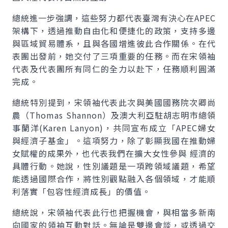
總統進一步強調，這些努力都代表臺灣有決心在
APEC
架構下，透過推動自由化和便捷化的政策，支持多邊
與區域貿易體系，且與各國增進彼此合作關係。在代
表團出發前，她交付了三項重要的任務。而在宋領袖
代表及代表團所有同仁的全力以赴下，任務順利圓滿
完成。
總統特別提到，宋領袖代表此次與美國國務院次卿尚
農（
Thomas Shannon
）及澳大利亞駐胡志明市總領
事蘭洋(
Karen Lanyon
)，共同宣布成立「
APEC
婦女
與經濟子基金」。這項努力，除了彰顯我國在推動婦
女賦權的成果外，也代表我們在擴大女性參與 經濟的
具體行動。她說，性別議題是一項跨領域議題，希望
能透過國際合作，將性別觀點融入各個領域，才能順
利落實「包容性經濟成長」的價值。
總統說，宋領袖代表此行也把握機會，與相當多新南
向國家的領袖互動對話。無論是雙邊會談，或透過交