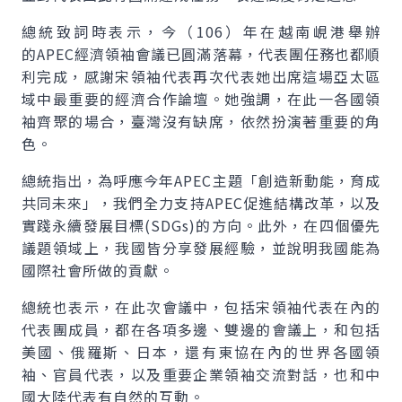
總統致詞時表示，今（106）年在越南峴港舉辦
的
APEC
經濟領袖會議已圓滿落幕，代表團任務也都順
利完成，感謝宋領袖代表再次代表她出席這場亞太區
域中最重要的經濟合作論壇。她強調，在此一各國領
袖齊聚的場合，臺灣沒有缺席，依然扮演著重要的角
色。
總統指出，為呼應今年
APEC
主題「創造新動能，育成
共同未來」，我們全力支持
APEC
促進結構改革，以及
實踐永續發展目標(
SDGs
)的方向。此外，在四個優先
議題領域上，我國皆分享發展經驗，並說明我國能為
國際社會所做的貢獻。
總統也表示，在此次會議中，包括宋領袖代表在內的
代表團成員，都在各項多邊、雙邊的會議上，和包括
美國、俄羅斯、日本，還有東協在內的世界各國領
袖、官員代表，以及重要企業領袖交流對話，也和中
國大陸代表有自然的互動。