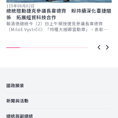
115年06月02日
總統贈勳捷克參議長韋德齊 盼持續深化臺捷關
11
副
係 拓展經貿科技合作
系
化
賴清德總統今（2）日上午頒授捷克參議長韋德齊
新戰
核
總
（Miloš Vystrčil）「特種大綬卿雲勳章」，表彰其
記
統
多年來堅定支持臺灣、促...
國
「..
上一張圖
下一
:::
國政願景
新聞與活動
總統與副總統