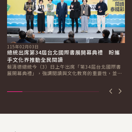
11
總
115年02月03日
總統出席第34屆台北國際書展開幕典禮 盼攜
世
總
手文化界推動全民閱讀
賴
使
賴清德總統今（3）日上午出席「第34屆台北國際書
畫
展開幕典禮」，強調閱讀與文化教育的重要性，並肯
定文化幣政策對推動青年閱讀的正面影響。期盼政
府...
上一張圖
下一
:::