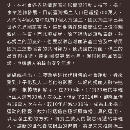
史，在社會各界熱情響應並以實際行動支持下，捐血
事業蓬勃發展。目前臺灣捐血人口已超過700萬人，
大約每4個人當中就有1個人捐過血，國民捐血率已與
世界先進國家齊名，這是臺灣在醫療衛生史上值得驕
傲的一件事。而此項成就，除了歸功於無私奉獻、熱
心捐血的朋友外，也要感謝台灣血液基金會及中華民
國捐血運動協會的共同努力，使我國的捐血、供血的
品質與技術，達到國際專業水準，獲得國際品質認
證，也讓病人的輸血安全無慮。
副總統指出，血液勸募是代代相傳的社會運動，近來
受到少子化及人口老化的影響，年輕的捐血人數快速
下降。根據統計顯示，在2005年，17到20歲的年輕
捐血人還有30萬人次以上，但到了2014年，卻降至僅
有18萬人次左右，較10年前減少39％，成為未來捐血
運動的隱憂。故如何透過各種新興傳播工具的運用，
以活潑生動的方式，將捐血救人的觀念傳遞給年輕
人，讓新的世代養成捐血的習慣，將是未來推廣捐血