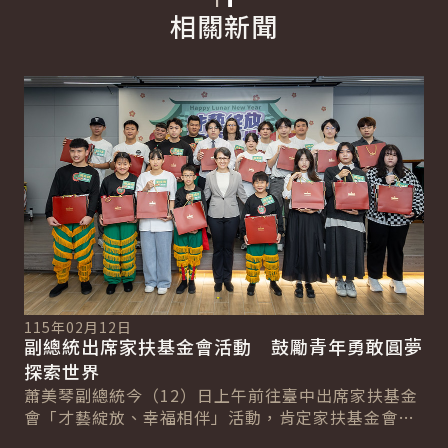
相關新聞
詳細內容
詳
115年02月12日
副總統出席家扶基金會活動 鼓勵青年勇敢圓夢
11
探索世界
副
蕭美琴副總統今（12）日上午前往臺中出席家扶基金
總
打
會「才藝綻放、幸福相伴」活動，肯定家扶基金會是
蕭
政府的重要夥伴之一，陪伴及幫助許多年輕人完成
身