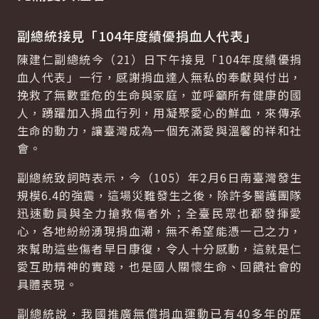
副總統接見「104年度績優捐血人代表」
陳建仁副總統今（21）日下午接見「104年度績優捐
血人代表」一行，感謝捐血達人無私的奉獻與付出，
挽救了無數垂危的生命與家庭，並呼籲所有健康的國
人，踴躍加入捐血行列，用凝聚愛心的鮮血，來傳承
生命的動力，讓臺灣成為一個充滿愛與溫馨的祥和社
會。
副總統致詞時表示，今（105）年2月6日南臺灣發生
規模6.4的強震，這場災難發生之後，除許多醫護團隊
迅速動員與全力搶救傷者外；全臺民眾也都發揮愛
心，各地紛紛湧現捐血潮，無不希望能憑一己之力，
來幫助這些傷者早日康復，令人十分感動，這就是仁
愛互助精神的實踐，也是國人關懷生命、回饋社會的
具體表現。
副總統說，我國推廣無償捐血運動已有40多年的歷