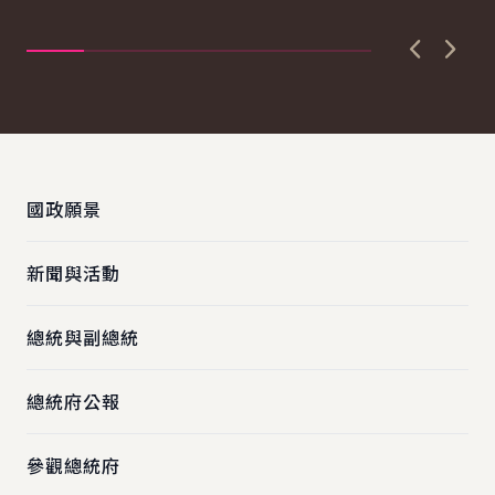
夢...
「
主..
上一張圖
下一
:::
國政願景
新聞與活動
總統與副總統
總統府公報
參觀總統府