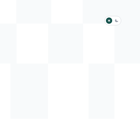
淺色模式
深色模式
防衛韌性委員會
動行程
歷任總統與副總統
展覽