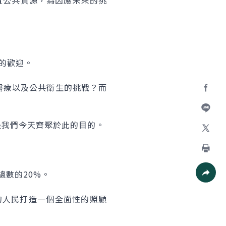
配置公共資源，為因應未來的挑
摯的歡迎。
新的醫療以及公共衛生的挑戰？而
Facebo
加入好
是我們今天齊聚於此的目的。
X
。
列印
總數的20%。
社群分
的人民打造一個全面性的照顧