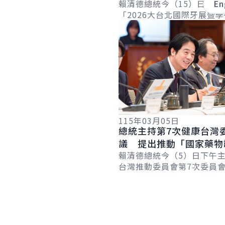
朝全民健康的目標邁進
賴清德總統今（15）日晚間
En
「2026大台北國際牙展暨
詳細內容
宴」，肯定牙醫界長期投入
民眾的精神，期盼未來與牙
共同努力，...
115年03月05日
總統主持第7次健康台灣
議 提出推動「國家藥物
備計畫」 強化藥品供應
賴清德總統今（5）日下午
台灣推動委員會第7次委員
示，政府將推動為期4年的
韌性整備計畫」，投入240
算，以...