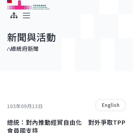
:::
:::
跳到主要內容
中華民國總統府
展開選單
新聞與活動
總統府新聞
English
105年09月13日
總統：對內推動經貿自由化 對外爭取TPP
會員國支持