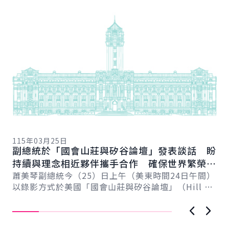
詳細內容
詳
11
總
115年03月25日
向
副總統於「國會山莊與矽谷論壇」發表談話 盼
賴
總
持續與理念相近夥伴攜手合作 確保世界繁榮與
會
自由
蕭美琴副總統今（25）日上午（美東時間24日午間）
促
以錄影方式於美國「國會山莊與矽谷論壇」（Hill &
導..
Valley Forum）年度研討會...
上一張圖
下一