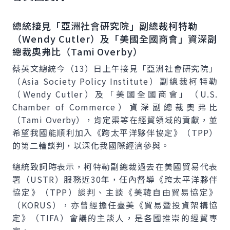
總統接見「亞洲社會研究院」副總裁柯特勒
（
Wendy Cutler
）及「美國全國商會」資深副
總裁奧弗比（
Tami Overby
）
蔡英文總統今（13）日上午接見「亞洲社會研究院」
（
Asia Society Policy Institute
）副總裁柯特勒
（
Wendy Cutler
）及「美國全國商會」（
U.S.
Chamber of Commerce
）資深副總裁奧弗比
（
Tami Overby
），肯定渠等在經貿領域的貢獻，並
希望我國能順利加入《跨太平洋夥伴協定》（TPP）
的第二輪談判，以深化我國際經濟參與。
總統致詞時表示，柯特勒副總裁過去在美國貿易代表
署（USTR）服務近30年，任內督導《跨太平洋夥伴
協定》（TPP）談判、主談《美韓自由貿易協定》
（KORUS），亦曾經擔任臺美《貿易暨投資架構協
定》（TIFA）會議的主談人，是各國推崇的經貿專