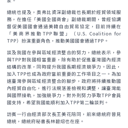
家。
總統也提及，奧弗比資深副總裁也長期於經貿領域服
務，在擔任「美國全國商會」副總裁期間，曾經協調
督促美國國會通過美韓自由貿易協定，目前持續在
「美商界推動TPP聯盟」（
U.S. Coalition for
TPP
）扮演重要角色，推動美國國會通過TPP。
談及我國在參與區域經濟整合的努力，總統表示，參
與TPP對我國相當重要，除有助於促進臺灣國內經濟
結構的改革，同時提升我國長期經濟競爭力。因此，
加入TPP也成為政府當前重要的工作項目之一。為加
速臺灣參與區域經濟整合的腳步，政府將持續推動國
內經貿自由化，進行法規落差檢視和調整，讓臺灣能
與國際接軌，加強競爭力，對外則努力爭取TPP會員
國支持，希望我國能順利加入TPP第二輪談判。
訪賓一行由經濟部次長王美花陪同，前來總統府晉見
總統，總統府秘書長林碧炤也在座。