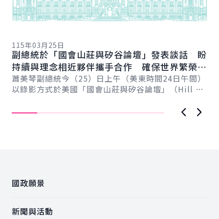
11
總
115年03月25日
向
副總統於「國會山莊與矽谷論壇」發表談話 盼
賴
總
持續與理念相近夥伴攜手合作 確保世界繁榮與
會
自由
蕭美琴副總統今（25）日上午（美東時間24日午間）
促
以錄影方式於美國「國會山莊與矽谷論壇」（Hill &
導..
Valley Forum）年度研討會...
上一張圖
下一
:::
國政願景
新聞與活動