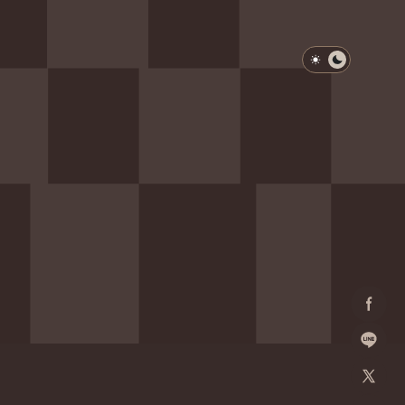
淺色模式
深色模式
防衛韌性委員會
動行程
歷任總統與副總統
展覽
Facebo
加入好
X