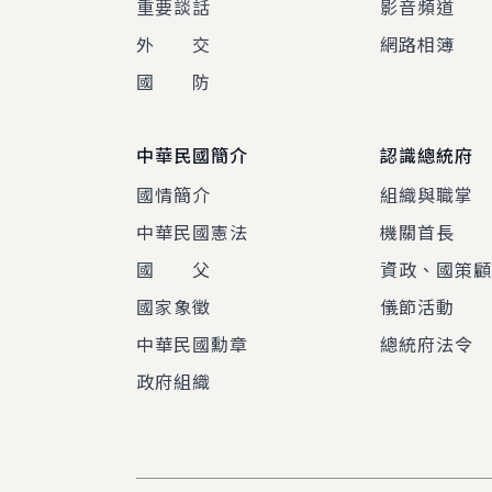
重要談話
影音頻道
外 交
網路相簿
國 防
中華民國簡介
認識總統府
國情簡介
組織與職掌
中華民國憲法
機關首長
國 父
資政、國策
國家象徵
儀節活動
中華民國勳章
總統府法令
政府組織