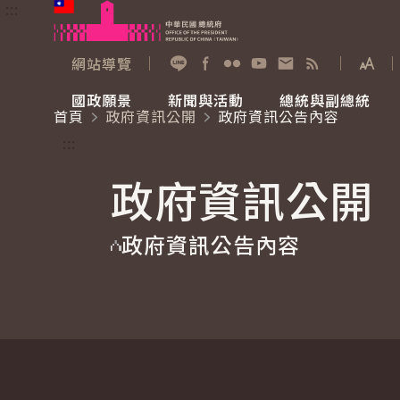
:::
跳到主要內容
中華民國總統府
網站導覽
展開
加入好友
Facebook
Flickr
YouTube
寫信給總統
RSS
國政願景
新聞與活動
總統與副總統
首頁
政府資訊公開
政府資訊公告內容
國政願景
新聞與活動
總統與副總統
參觀總統府
:::
政府資訊公開
國家氣候變遷對策委員會
總統府新聞
賴清德總統
參觀資訊
政府資訊公告內容
重要談話
影音頻道