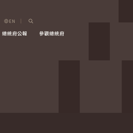
EN
字級選單
展開關鍵字搜尋
總統府公報
參觀總統府
健康台灣推動委員會
總統令
蕭美琴副總統
建築風華
全社會
每日活
行憲後
總統府
外交
網路相簿
國防