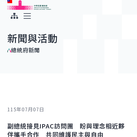
:::
:::
跳到主要內容
中華民國總統府
展開選單
新聞與活動
總統府新聞
115年07月07日
副總統接見
IPAC
訪問團 盼與理念相近夥
伴攜手合作 共同維護民主與自由