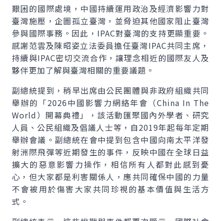
艱困的國際處境，中國持續運用政治及經濟影響力對
臺灣施壓，企圖孤立臺灣，並脅迫其他國家阻止臺灣
參與國際事務。因此，IPAC對臺灣的支持更顯重要。
感謝范雲及陳昭姿立法委員擔任臺灣IPAC共同主席，
持續與IPAC密切交流合作，讓理念相近的國際友人及
夥伴更加了解與臺灣相關的重要議題。
副總統提到，稍早出席由公民團體與非政府組織共同
舉辦的「2026中國影響力網絡年會（China In The
World）開幕典禮」，該活動匯聚國內外學者、研究
人員、公民組織及倡議人士等，自2019年起每年定期
舉辦會議。副總統在會中提到包含中國向南太平洋發
射洲際飛彈等近期發生的事件，反映中國在全球日益
擴大的惡意影響力操作，相信所有人都對此感到憂
心，但大家都是利害關係人，應共同確保中國的力量
不會被用於傷害大家共同珍視的基本價值與生活方
式。