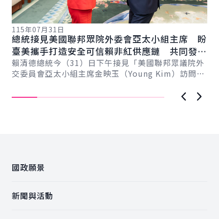
115年07月31日
11
總統接見美國聯邦眾院外委會亞太小組主席 盼
副
系
臺美攜手打造安全可信賴非紅供應鏈 共同發展
友
新戰
無人機產業
賴清德總統今（31）日下午接見「美國聯邦眾議院外
蕭
記
交委員會亞太小組主席金映玉（Young Kim）訪問
所
團」，感謝跨黨派議員以行動支持臺灣，展現...
全
上一張圖
下一
:::
國政願景
新聞與活動