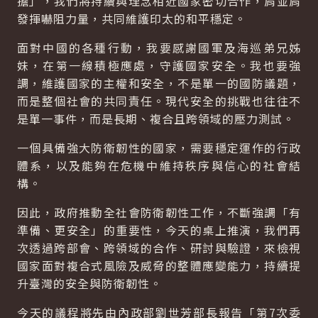
擔」，我們將持續與理念相近國家密切合作，肩並肩
發揮嚇阻力量，共同維護印太的和平穩定。
面對中國的各種行動，我要感謝國軍及海巡弟兄姊
妹，在第一線積極應處，守護國家安全。我也要強
調，維護國家的主權和安全，不是單一的國防議題，
而是整個社會的共同責任。現代安全的挑戰也往往不
是單一事件，而是長期、複合且跨領域的壓力測試。
一個具備強大防衛韌性的國家，需要穩定運作的行政
體系，以及能夠在危機中維持秩序與信心的社會結
構。
因此，政府推動全社會防衛韌性工作，不斷強調「有
準備、更安全」的重要性，今天的桌上推演，我們再
次透過跨部會、跨領域的合作、研討與驗證，來檢視
國家面對複合式風險及威脅的整體應變能力，持續提
升臺灣的安全與防衛韌性。
今天的議程將先由內政部劉世芳部長報告「第7次委