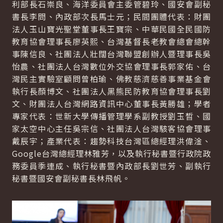
利部長石崇良、海洋委員會主委管碧玲、國安會副秘
書長李問、內政部次長馬士元；民間團體代表：財團
法人玉山寶光聖堂董事長王寶宗、中華民國全民國防
教育協會理事長廖英熙、台灣基督長老教會總會總幹
事陳信良、社團法人壯闊台灣聯盟創辦人暨理事長吳
怡農、社團法人台灣數位外交協會理事長郭家佑、台
灣民主實驗室顧問曾柏瑜、佛教慈濟慈善事業基金會
執行長顏博文、社團法人黑熊民防教育協會理事長劉
文、財團法人台灣網路資訊中心董事長黃勝雄；學者
專家代表：世新大學傳播管理學系副教授劉玉晳、國
家太空中心主任吳宗信、社團法人台灣駭客協會理事
戴辰宇；產業代表：趨勢科技台灣區總經理洪偉淦、
Google台灣總經理林雅芳，以及執行秘書暨行政院政
務委員季連成、執行秘書暨內政部長劉世芳、副執行
秘書暨國安會副秘書長林飛帆。