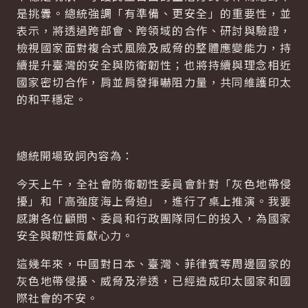
是挑釁。總統強調「有準備、更安全」的重要性，並
表示，將透過跨部會、跨領域的合作、研討與驗證，
檢視國家面對複合式風險及威脅的整體應變能力，持
續提升臺灣的安全與防衛韌性；也將持續與理念相近
國家密切合作，肩並肩發揮嚇阻力量，共同維護印太
的和平穩定。
總統開場致詞內容為：
今天上午，全社會防衛韌性委員會針對「灰色地帶侵
擾」和「高強度海上脅迫」，進行了桌上推演。我要
感謝各位顧問、委員和行政團隊同仁的投入，為國家
安全與韌性貢獻心力。
這幾年來，中國對日本、臺灣、菲律賓等周邊國家的
灰色地帶侵擾、威脅及滲透，已經造成印太國家和國
際社會的不安。