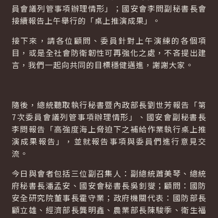
員會議列管事項辦理情形」；國安會李問副秘書長會
接續報告上午舉行的「桌上推演成果」。
接下來，請各位顧問、委員針對上午演練的各個項
目，或是全社會防衛韌性可再強化之處，不吝提出建
言，我們一起向共同的目標穩健邁進，謝謝大家。
隨後，總統聽取執行秘書暨內政部長劉世芳報告「第
7次委員會議列管事項辦理情形」、國安會副秘書長
李問報告「高強度海上脅迫下之補給作業執行桌上推
演成果報告」，並就報告事項與委員們進行意見交
流。
今日與會者包括三位副召集人：副總統蕭美琴、總統
府秘書長潘孟安、國安會秘書長吳釗燮；顧問：國防
安全研究院董事長霍守業；政府機關代表：國防部長
顧立雄、經濟部長龔明鑫、農業部長陳駿季、衛生福