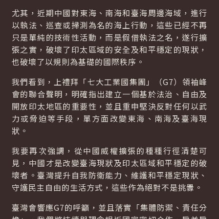
尤其，近期中國對東海、南海和臺海周邊海域，進行
以執法、巡查或掃測為名的海上行動，這些已經不再
只是單純的技術性活動，而是假借執法之名，遂行擴
張之實，破壞了印太區域的安全及和平穩定的現狀，
也破壞了以規則為基礎的國際秩序。
我們看到，上禮拜「七大工業國集團」（G7）領袖峰
會的聯合聲明，明確指出建立一個基於法治、自由及
開放印太地區的重要性，並且重申堅決反對任何以武
力或脅迫等手段，單方面改變東海、南海及臺海現
狀。
我要再次強調，從中國威權擴張的種種行徑清楚可
見，中國才是改變臺海現狀及印太區域和平穩定的破
壞者。臺灣提升自我防衛能力、維護和平穩定現狀、
守護民主自由的生活方式，這些作為絕對不是挑釁。
臺灣會響應G7的呼籲，並且落實「集體防禦、責任分